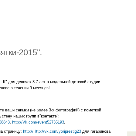
ятки-2015".
- К" для девочек 3-7 лет в модельной детской студии
снове в течении 9 месяцев!
те ваши снимки (не более 3-х фотографий) с пометкой
 стену наших групп в"контакте":
208843
,
http://Vk.com/event52735193
.
на страницу:
http://Http://vk.com/yoriprestig23
для гагаринова