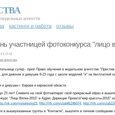
СТВА
 модельных агентств
ва
кастинги и работа
отзывы
нь участницей фотоконкурса "лицо в
14 в 17:43
ые агентства
ельнице супер - приз! Право обучения в модельном агентстве "Престиж 
, для девочек и девушек 8-23 года с школе моделей "я" на бесплатной о
 и девушки г. Кирова и кировской области.
до 23 лет! Снимите на свой фотоаппарат свой прекрасный образ и вышли
курс "Лицо Вятки-2015" в Адрес Дирекции Проекта"мир красоты-2015" на
ttp://vk.com/yoriprestig23
,
http://Vk.com/club46196074
,
http://Vk.com/club2
те в вышеуказанные группы в "Контакте", вышлите в личном сообщении 