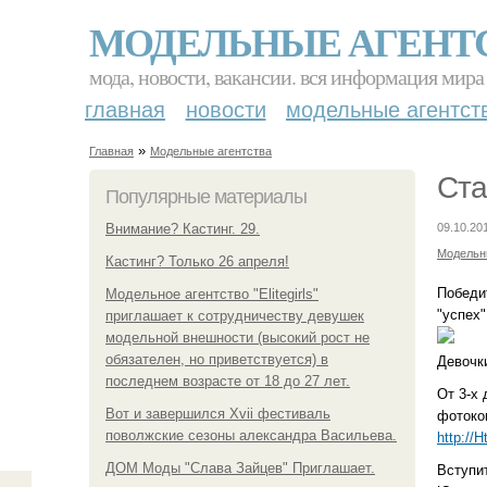
МОДЕЛЬНЫЕ АГЕНТ
мода, новости, вакансии. вся информация мира
главная
новости
модельные агентст
»
Главная
Модельные агентства
Ста
Популярные материалы
Внимание? Кастинг. 29.
09.10.20
Модельн
Кастинг? Только 26 апреля!
Победит
Модельное агентство "Elitegirls"
"успех"
приглашает к сотрудничеству девушек
модельной внешности (высокий рост не
обязателен, но приветствуется) в
Девочки
последнем возрасте от 18 до 27 лет.
От 3-х 
Вот и завершился Xvii фестиваль
фотокон
поволжские сезоны александра Васильева.
http://H
ДОМ Моды "Слава Зайцев" Приглашает.
Вступи