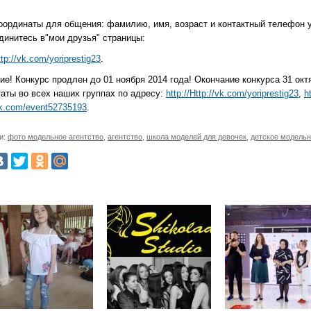
оординаты для общения: фамилию, имя, возраст и контактный телефон у
динитесь в"мои друзья" страницы:
ttp://vk.com/yoriprestig23
.
е! Конкурс продлен до 01 ноября 2014 года! Окончание конкурса 31 октяб
таты во всех наших группах по адресу:
http://Http://vk.com/yoriprestig23
,
h
Vk.com/event52735193
.
и:
фото модельное агентство
,
агентство
,
школа моделей для девочек
,
детское модельн