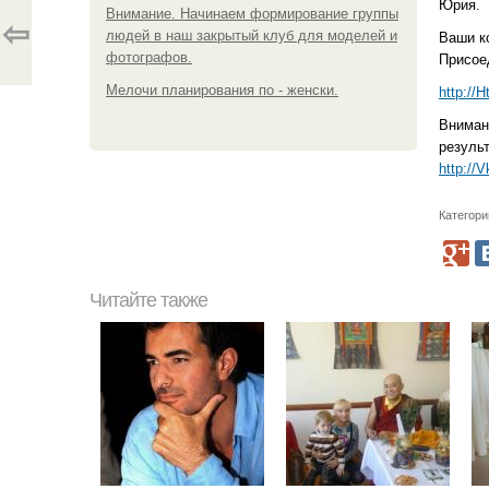
Юрия.
Внимание. Начинаем формирование группы
⇦
людей в наш закрытый клуб для моделей и
Ваши к
фотографов.
Присое
Мелочи планирования по - женски.
http://H
Внимани
резуль
http://
Категори
Читайте также