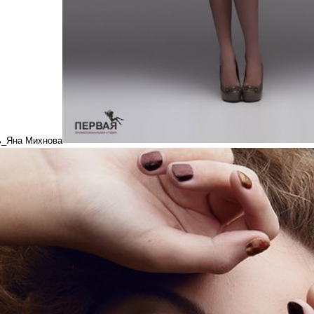
_Яна Михнова