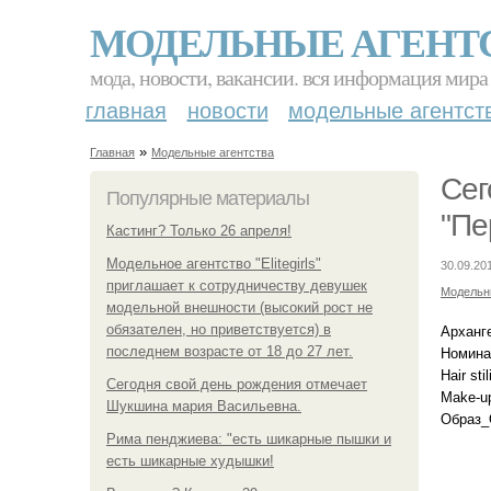
МОДЕЛЬНЫЕ АГЕНТ
мода, новости, вакансии. вся информация мира
главная
новости
модельные агентст
»
Главная
Модельные агентства
Сег
Популярные материалы
"Пе
Кастинг? Только 26 апреля!
Модельное агентство "Elitegirls"
30.09.20
приглашает к сотрудничеству девушек
Модельн
модельной внешности (высокий рост не
обязателен, но приветствуется) в
Арханг
последнем возрасте от 18 до 27 лет.
Номинац
Hair st
Сегодня свой день рождения отмечает
Make-up
Шукшина мария Васильевна.
Образ_
Рима пенджиева: "есть шикарные пышки и
есть шикарные худышки!