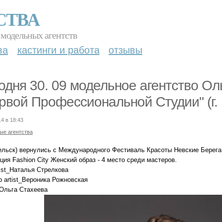
СТВА
 модельных агентств
ва
кастинги и работа
отзывы
одня 30. 09 модельное агентство Ол
рвой Профессиональной Студии" (г.
14 в 18:43
ые агентства
ельск) вернулись с Международного Фестиваль Красоты Невские Берег
ия Fashion City Женский образ - 4 место среди мастеров.
ilist_Наталья Стрелкова
 artist_Вероника Рожновская
Ольга Стахеева