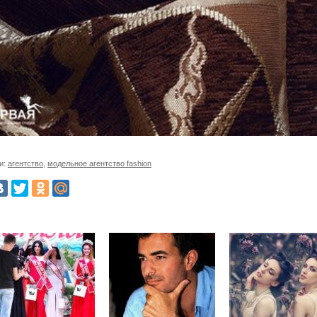
и:
агентство
,
модельное агентство fashion