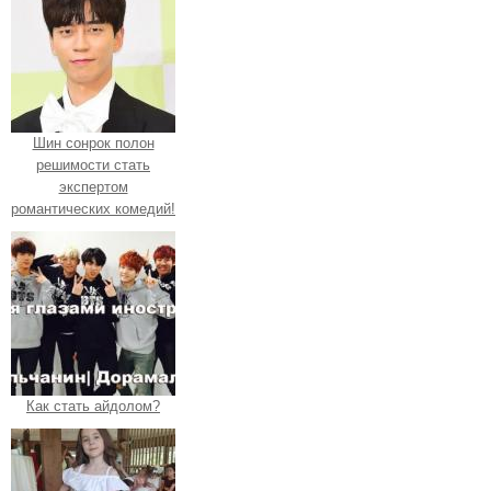
Шин сонрок полон
решимости стать
экспертом
романтических комедий!
Как стать айдолом?