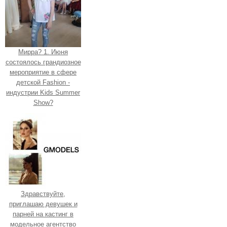
Мирра? 1. Июня
состоялось грандиозное
мероприятие в сфере
детской Fashion -
индустрии Kids Summer
Show?
Здравствуйте,
приглашаю девушек и
парней на кастинг в
модельное агентство