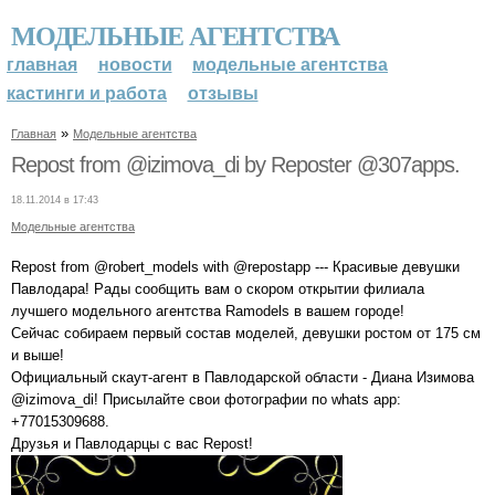
МОДЕЛЬНЫЕ АГЕНТСТВА
главная
новости
модельные агентства
кастинги и работа
отзывы
»
Главная
Модельные агентства
Repost from @izimova_di by Reposter @307apps.
18.11.2014 в 17:43
Модельные агентства
Repost from @robert_models with @repostapp --- Красивые девушки
Павлодара! Рады сообщить вам о скором открытии филиала
лучшего модельного агентства Ramodels в вашем городе!
Сейчас собираем первый состав моделей, девушки ростом от 175 см
и выше!
Официальный скаут-агент в Павлодарской области - Диана Изимова
@izimova_di! Присылайте свои фотографии по whats app:
+77015309688.
Друзья и Павлодарцы с вас Repost!