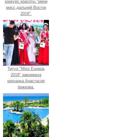
конкурс красоты "мини
мисс дальний Восток
2019".
Титул "Miss Eurasia
2019" завоевала
керчанка Анастасия
божкова.