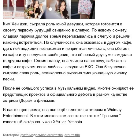
Ким Хён джи, сыграла роль юной девушки, которая готовится к
своему первому будущей свиданию в слепую. По новому сюжету,
сладкая парочка долгое время переписывались в слепую и решили
наконец встретиться. По случайности, она оказалась в другом кафе,
где к ней подходит незнакомая и неприятная личность, она сбегает
из кафе и тут получает сообщение, что её новый друг уже заждался
(в другом кафе. Сломя голову, она мчится на встречу, забегает в
кафе и встречает свою любовь - сехуна из EXO. Она безупречно
сыграла свою роль, великолепно выразив эмоциональную лирику
песни.
После её большого успеха в музыкальном видео, многие ожидают её
предстоящих проектов и официального дебюта в разном качестве
актрисы (Дорам и фильмов.
В настоящее время, она все ещё является стажером в Widmay
Entertainment. В этом московском агентстве так же "Прописан"
известный актёр хон чжон Хён. cr. Yesasia.
Категории:
фото модельное агентство
,
агентство