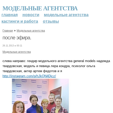
МОДЕЛЬНЫЕ АГЕНТСТВА
главная
новости
модельные агентства
кастинги и работа
отзывы
»
Главная
Модельные агентства
после эфира.
26.11.2013 в 00:11
Модельные агентства
слева направо: гендир модельного агентства general models надежда
твардовская, модель и певица лера кондра, психолог ольга
твардовская, актер артем федотов и я
http://instagram.com/p/hJkQN4Djcz/