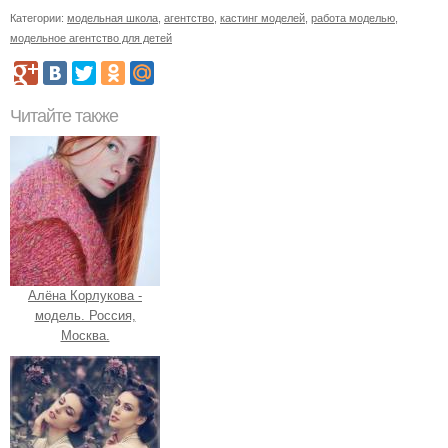
Категории:
модельная школа
,
агентство
,
кастинг моделей
,
работа моделью
,
модельное агентство для детей
Читайте также
Алёна Корлукова -
модель. Россия,
Москва.