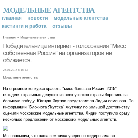
МОДЕЛЬНЫЕ АГЕНТСТВА
главная
новости
модельные агентства
кастинги и работа
отзывы
»
Главная
Модельные агентства
Победительница интернет - голосования "Мисс
собственная Россия" на организаторов не
обижается.
25.04.2015 в 16:43
Модельные агентства
На огромном конкурсе красоты "мисс большая Россия 2015"
пятьдесят красивых девушек из всех уголков страны боролись за
большую победу. Южную Якутию представляла Лидия семенова. По
информации "Блокнота Якутска" якутянку по большой достоинству
оценили московские модельные агентства, Лидии поступило сразу
несколько предложений от московских модельных агентств.
Мы напомним, что наша землячка уверенно лидировала во