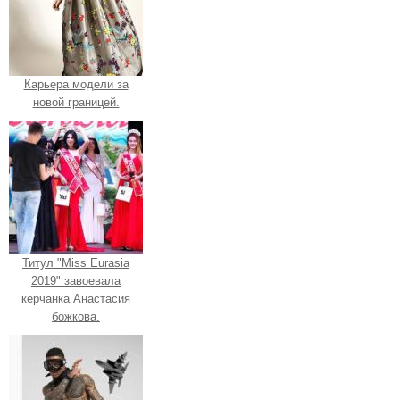
Карьера модели за
новой границей.
Титул "Miss Eurasia
2019" завоевала
керчанка Анастасия
божкова.