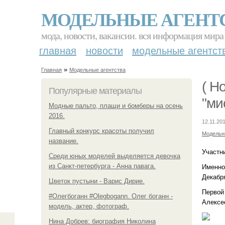
МОДЕЛЬНЫЕ АГЕНТ
мода, новости, вакансии. вся информация мира
главная
новости
модельные агентст
»
Главная
Модельные агентства
( Н
Популярные материалы
"ми
Модные пальто, плащи и бомберы на осень
2016.
12.11.201
Главный конкурс красоты получил
Модельн
название.
Участни
Среди юных моделей выделяется девочка
из Санкт-петербурга - Анна павага.
Именно
Декабря
Цветок пустыни - Варис Дирие.
Первой 
#Олегбоганн #Olegbogann. Олег боганн -
Алексе
модель, актер, фотограф.
Нина Добрев: биография Николина