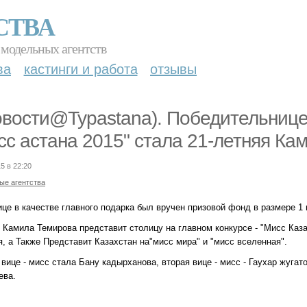
СТВА
 модельных агентств
ва
кастинги и работа
отзывы
овости@Typastana). Победительнице
сс астана 2015" стала 21-летняя Ка
5 в 22:20
ые агентства
це в качестве главного подарка был вручен призовой фонд в размере 1 
 Камила Темирова представит столицу на главном конкурсе - "Мисс Каза
, а Также Представит Казахстан на"мисс мира" и "мисс вселенная".
вице - мисс стала Бану кадырханова, вторая вице - мисс - Гаухар жугато
ева.