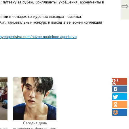
: путевку за рубеж, бриллианты, украшения, абонементы в
⇨
лями в четырех конкурсных выходах - визитка:
Ай", танцевальный конкурс и выход в вечерней коллекции
lnyeagentstva.com/novoe-modelnoe-agentstvo
Сегодня день
зное
интересных фактов, нам