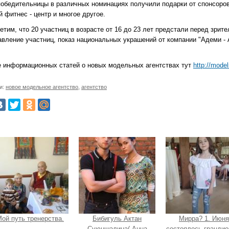
победительницы в различных номинациях получили подарки от спонсоров
 фитнес - центр и многое другое.
тим, что 20 участниц в возрасте от 16 до 23 лет предстали перед зрите
авление участниц, показ национальных украшений от компании "Адеми - 
 информационных статей о новых модельных агентствах тут
http://mode
и:
новое модельное агентство
,
агентство
ой путь тренерства.
Бибигуль Актан
Мирра? 1. Июня
Суюншалина( Анна
состоялось грандио