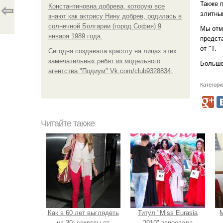
Также 
Константиновна добрева, которую все
⇦
элитный
знают как актрису Нину добрев, родилась в
солнечной Болгарии (город София) 9
Мы отме
января 1989 года.
предст
от "T.
Сегодня создавала красоту на лицах этих
замечательных ребят из модельного
Больше
агентства "Подиум" Vk.com/club9328834.
Категори
Читайте также
Как в 60 лет выглядеть
Титул "Miss Eurasia
М
на 30: секреты от
2019" завоевала