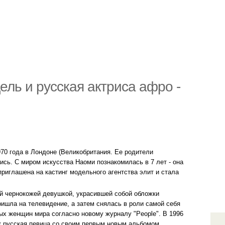
ль и русская актриса афро -
970 года в Лондоне (Великобритания. Ее родители
лись. С миром искусства Наоми познакомилась в 7 лет - она
 приглашена на кастинг модельного агентства элит и стала
ой чернокожей девушкой, украсившей собой обложки
ришла на телевидение, а затем снялась в роли самой себя
вых женщин мира согласно новому журналу "People". В 1996
ак русская певица со своим первым новым альбомом