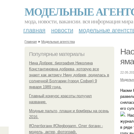
МОДЕЛЬНЫЕ АГЕНТ
мода, новости, вакансии. вся информация мира
главная
новости
модельные агентст
»
Главная
Модельные агентства
Нао
Популярные материалы
яма
Нина Добрев: биография Николина
Константиновна добрева, которую все
22.05.201
знают как актрису Нину добрев, родилась в
Модельн
солнечной Болгарии (город София) 9
января 1989 года.
Наоми К
Главный конкурс красоты получил
развели
название.
снялась
его су
Модные пальто, плащи и бомберы на осень
. На
2016.
журнал
#Олегбоганн #Olegbogann. Олег боганн -
в ряде
модель, актер, фотограф.
году в