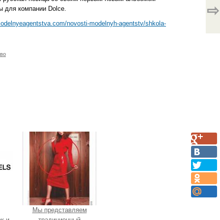
⇨
 для компании Dolce.
modelnyeagentstva.com/novosti-modelnyh-agentstv/shkola-
тво
Мы представляем
к и
традиционный