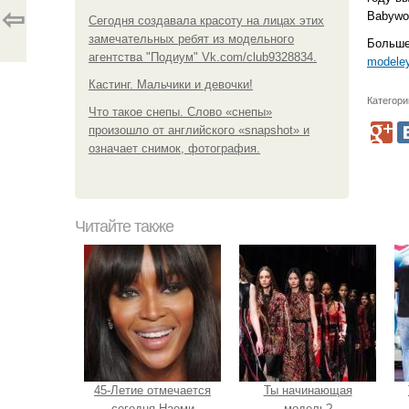
⇦
Babywo
Сегодня создавала красоту на лицах этих
замечательных ребят из модельного
Больше
агентства "Подиум" Vk.com/club9328834.
modeley
Кастинг. Мальчики и девочки!
Категори
Что такое снепы. Слово «снепы»
произошло от английского «snapshot» и
означает снимок, фотография.
Читайте также
45-Летие отмечается
Ты начинающая
сегодня Наоми
модель?