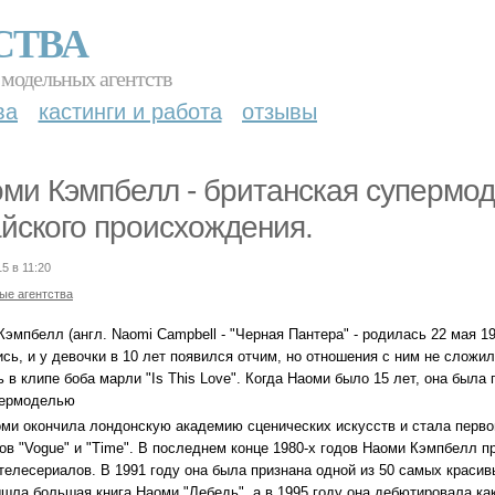
СТВА
 модельных агентств
ва
кастинги и работа
отзывы
ми Кэмпбелл - британская супермоде
йского происхождения.
5 в 11:20
ые агентства
эмпбелл (англ. Naomi Campbell - "Черная Пантера" - родилась 22 мая 1
сь, и у девочки в 10 лет появился отчим, но отношения с ним не сложи
 в клипе боба марли "Is This Love". Когда Наоми было 15 лет, она была
пермоделью
оми окончила лондонскую академию сценических искусств и стала перв
ов "Vogue" и "Time". В последнем конце 1980-х годов Наоми Кэмпбелл п
 телесериалов. В 1991 году она была признана одной из 50 самых краси
ышла большая книга Наоми "Лебедь", а в 1995 году она дебютировала к