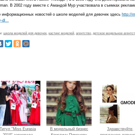
man. В 2002 году вместе с Амандой Мур участвовала в съемках рекламы
 информационных новостей о школе моделей для девочек здесь
http://
-dl...
и:
школа моделей для девочек
,
кастинг моделей
,
агентство
,
детское модельное агентс
Титул "Miss Eurasia
В модельный бизнес
Здравствуйте,
2019" завоевала
Кристину Пименову
приглашаю девуше