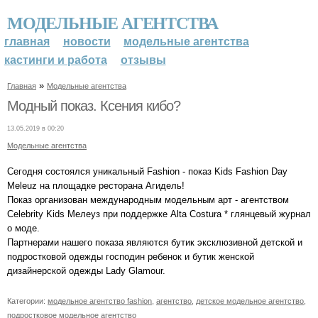
МОДЕЛЬНЫЕ АГЕНТСТВА
главная
новости
модельные агентства
кастинги и работа
отзывы
»
Главная
Модельные агентства
Модный показ. Ксения кибо?
13.05.2019 в 00:20
Модельные агентства
Сегодня состоялся уникальный Fashion - показ Kids Fashion Day
Meleuz на площадке ресторана Агидель!
Показ организован международным модельным арт - агентством
Celebrity Kids Мелеуз при поддержке Alta Costura * глянцевый журнал
о моде.
Партнерами нашего показа являются бутик эксклюзивной детской и
подростковой одежды господин ребенок и бутик женской
дизайнерской одежды Lady Glamour.
Категории:
модельное агентство fashion
,
агентство
,
детское модельное агентство
,
подростковое модельное агентство