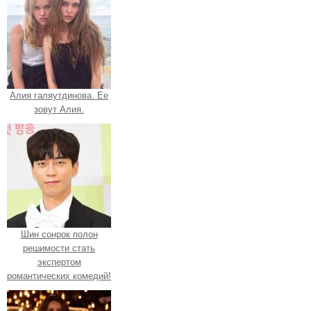
Алия галяутдинова. Ее
зовут Алия.
Шин сонрок полон
решимости стать
экспертом
романтических комедий!