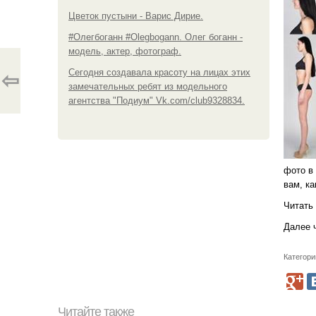
Цветок пустыни - Варис Дирие.
#Олегбоганн #Olegbogann. Олег боганн -
модель, актер, фотограф.
Сегодня создавала красоту на лицах этих
⇦
замечательных ребят из модельного
агентства "Подиум" Vk.com/club9328834.
фото в 
вам, к
Читать 
Далее 
Категори
Читайте также