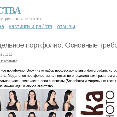
СТВА
 модельных агентств
ва
кастинги и работа
отзывы
ельное портфолио. Основные требо
16 в 12:20
ые агентства
ное портфолио (Book) - это набор профессиональных фотографий, кото
вать. Модельное портфолио выполняется по определенным правилам и со
ельная часть включает в себя снэпшоты (Snapshots) и модельные тесты 
пе можно идти в любое агентство