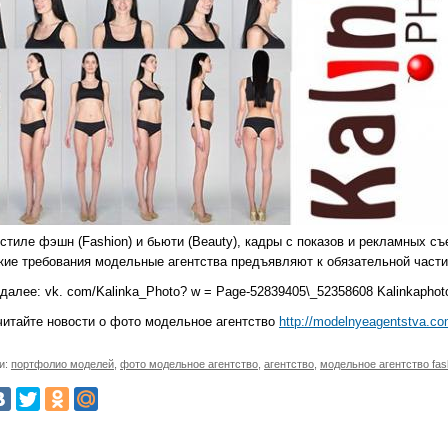
стиле фэшн (Fashion) и бьюти (Beauty), кадры с показов и рекламных с
акие требования модельные агентства предъявляют к обязательной част
далее: vk. com/Kalinka_Photo? w = Page-52839405\_52358608 Kalinkaphot
читайте новости о фото модельное агентство
http://modelnyeagentstva.co
и:
портфолио моделей
,
фото модельное агентство
,
агентство
,
модельное агентство fas