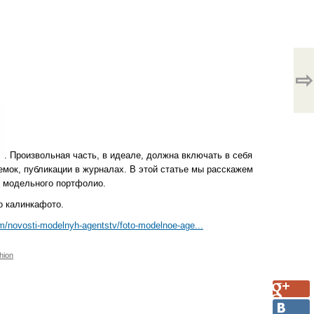
⇨
. Произвольная часть, в идеале, должна включать в себя
ъемок, публикации в журналах. В этой статье мы расскажем
и модельного портфолио.
o калинкафото.
m/novosti-modelnyh-agentstv/foto-modelnoe-age...
hion