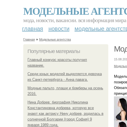
МОДЕЛЬНЫЕ АГЕНТ
мода, новости, вакансии. вся информация мира
главная
новости
модельные агентст
»
Главная
Модельные агентства
Мод
Популярные материалы
Главный конкурс красоты получил
15.08.20
название.
Модельн
Среди юных моделей выделяется девочка
Модель
из Санкт-петербурга - Анна павага.
позиро
Обязат
Модные пальто, плащи и бомберы на осень
принци
2016.
Нина Добрев: биография Николина
Константиновна добрева, которую все
знают как актрису Нину добрев, родилась в
солнечной Болгарии (город София) 9
января 1989 года.