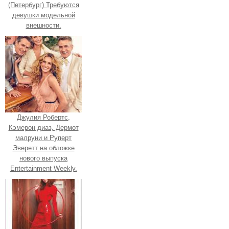
(Петербург) Требуются
девушки модельной
внешности.
Джулия Робертс,
Кэмерон диаз, Дермот
малруни и Руперт
Эверетт на обложке
нового выпуска
Entertainment Weekly.