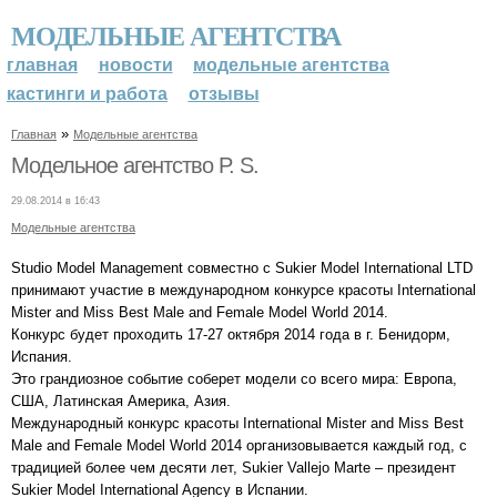
МОДЕЛЬНЫЕ АГЕНТСТВА
главная
новости
модельные агентства
кастинги и работа
отзывы
»
Главная
Модельные агентства
Модельное агентство P. S.
29.08.2014 в 16:43
Модельные агентства
Studio Model Management совместно с Sukier Model International LTD
принимают участие в международном конкурсе красоты International
Mister and Miss Best Male and Female Model World 2014.
Конкурс будет проходить 17-27 октября 2014 года в г. Бенидорм,
Испания.
Это грандиозное событие соберет модели со всего мира: Европа,
США, Латинская Америка, Азия.
Международный конкурс красоты International Mister and Miss Best
Male and Female Model World 2014 организовывается каждый год, с
традицией более чем десяти лет, Sukier Vallejo Marte – президент
Sukier Model International Agency в Испании.