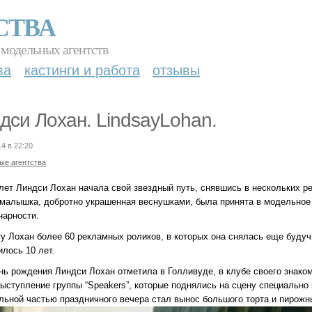
СТВА
 модельных агентств
ва
кастинги и работа
отзывы
дси Лохан. LindsayLohan.
14 в 22:20
ые агентства
 лет Линдси Лохан начала свой звездный путь, снявшись в нескольких р
малышка, добротно украшенная веснушками, была принята в модельное 
нарности.
ту Лохан более 60 рекламных роликов, в которых она снялась еще будуч
илось 10 лет.
ень рождения Линдси Лохан отметила в Голливуде, в клубе своего знако
ыступление группы “Speakers”, которые поднялись на сцену специально 
льной частью праздничного вечера стал вынос большого торта и пирожн