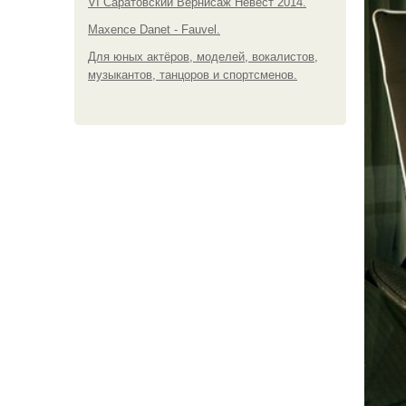
VI Саратовский Вернисаж Невест 2014.
Maxence Danet - Fauvel.
Для юных актёров, моделей, вокалистов,
музыкантов, танцоров и спортсменов.