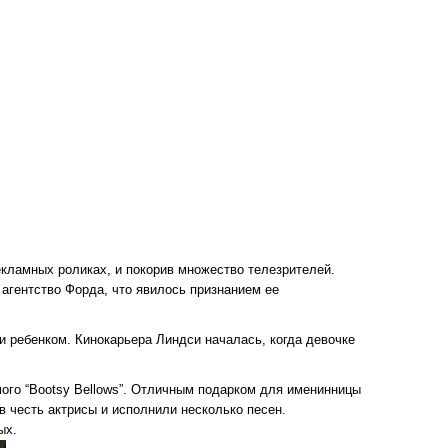
екламных роликах, и покорив множество телезрителей.
агентство Форда, что явилось признанием ее
и ребенком. Кинокарьера Линдси началась, когда девочке
мого “Bootsy Bellows”. Отличным подарком для именинницы
в честь актрисы и исполнили несколько песен.
ых.