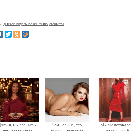
и:
детское модельное агентство
,
агентство
Друзья, мы спешим к
Чем больше, тем
Мы представляе
вам с хорошими
лучше: плюс-сайз
традиционный