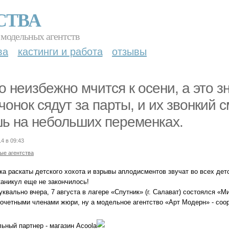
СТВА
 модельных агентств
ва
кастинги и работа
отзывы
о неизбежно мчится к осени, а это з
чонок сядут за парты, и их звонкий с
ь на небольших переменках.
14 в 09:43
ые агентства
ка раскаты детского хохота и взрывы аплодисментов звучат во всех дет
каникул еще не закончилось!
уквально вчера, 7 августа в лагере «Спутник» (г. Салават) состоялся «
почетными членами жюри, ну а модельное агентство «Арт Модерн» - соор
ьный партнер - магазин Acoola