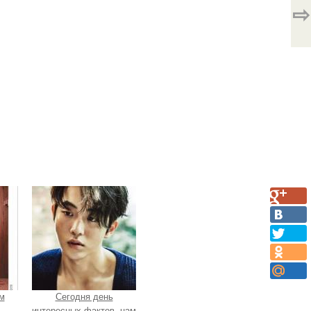
⇨
м
Сегодня день
интересных фактов, нам