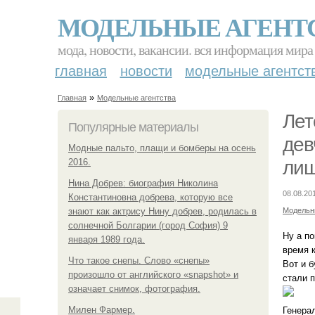
МОДЕЛЬНЫЕ АГЕНТ
мода, новости, вакансии. вся информация мира
главная
новости
модельные агентст
»
Главная
Модельные агентства
Лет
Популярные материалы
дев
Модные пальто, плащи и бомберы на осень
2016.
лиш
Нина Добрев: биография Николина
08.08.20
Константиновна добрева, которую все
знают как актрису Нину добрев, родилась в
Модельн
солнечной Болгарии (город София) 9
Ну а по
января 1989 года.
время 
Что такое снепы. Слово «снепы»
Вот и б
произошло от английского «snapshot» и
стали 
означает снимок, фотография.
Милен Фармер.
Генерал