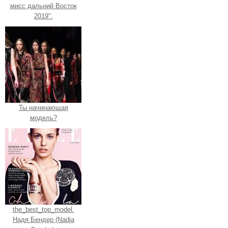
мисс дальний Восток
2019".
Ты начинающая
модель?
the_best_top_model.
Надя Бендер (Nadja