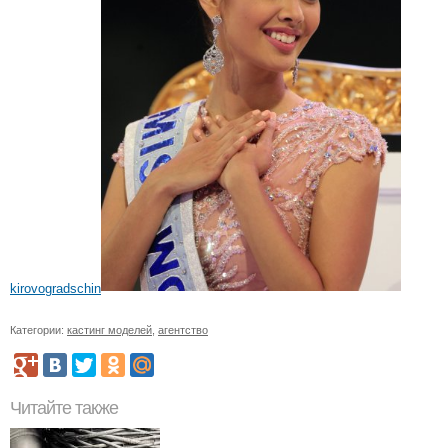
kirovogradschin
Категории:
кастинг моделей
,
агентство
Читайте также