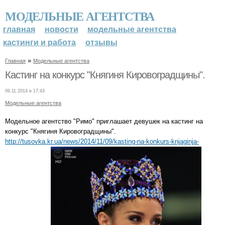
МОДЕЛЬНЫЕ АГЕНТСТВА
главная
новости
модельные агентства
кастинги и работа
отзывы
»
Главная
Модельные агентства
Кастинг на конкурс "Княгиня Кировоградщины".
09.11.2014 в 17:43
Модельные агентства
Модельное агентство "Римо" приглашает девушек на кастинг на
конкурс "Княгиня Кировоградщины".
http://tusovka.kr.ua/news/2014/11/09/kasting-na-konkurs-knjaginja-