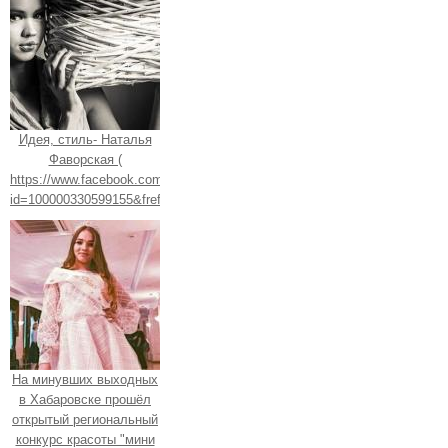
Идея, стиль- Наталья
Фаворская (
https://www.facebook.com/profile.php?
id=100000330599155&fref=ts).
На минувших выходных
в Хабаровске прошёл
открытый региональный
конкурс красоты "мини