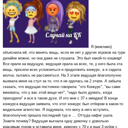
. Я (вежливо)
объяснила ей, что менять вещь, если ее нет у других игроков на туре
дизайне можно, но она даже не слушала. Это был какой-то кошмар!
Все орали на ведущую, ведущая орала на всех, те, у кого была эта
вещь, просили всех успокоиться и продолжить конкурс, а я сидела
молча, пытаясь не рассмеяться. На 3 этапе ведущая благополучно
вызвала меня на стул за то, что я не оделась на 2 этапе. А забыла
сказать, что ведущая постоянно говорила: "это Конкурс", "вы сами
виноваты, что у вас этой вещи нет", "надо было думать, когда
приходили" и все в таком духе. И это мне с 37 к имиджа! В конце
конкурса ведущая заявила, что этот конкурс был отбором в какое-то
модельное агентство. Я подумала, что могу в него вступить,
благополучно прошла последний тур и …. Оттуда нафиг ушла.
Знаете почему? Ведущая выгнала одну девочку с довольно
красивым луком и оставила меня, девочку с 70 к и еще 3 нубок с