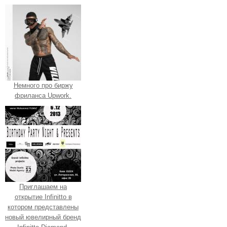
Немного про биржу
фриланса Upwork.
Приглашаем на
открытие Infinitto в
котором представлены
новый ювелирный бренд