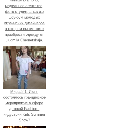
Infinitto Diamond,
модельное агентство,
фото студия, а так же
шоу-рум молодых
украинских дизайнеров
в котором вы сможете
приобрести одежду от
Liudmila Chernetskaja.
Мирра? 1. Июня
состоялось грандиозное
мероприятие в сфере
детской Fashion -
индустрии Kids Summer
Show?