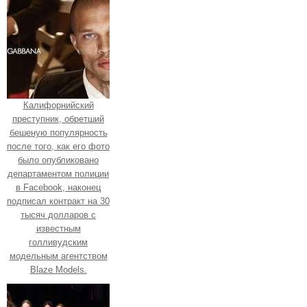
Калифорнийский
преступник, обретший
бешеную популярность
после того, как его фото
было опубликовано
департаментом полиции
в Facebook, наконец
подписал контракт на 30
тысяч долларов с
известным
голливудским
модельным агентством
Blaze Models.