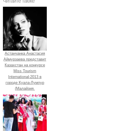
Читайте также
Астанчанка Анастасия
Аймурзаева представит
Казахстан на конкурсе
Miss Tourism
International-2013 в
городе Куала-Лумпур
(Малайзия.