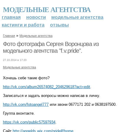
МОДЕЛЬНЫЕ АГЕНТСТВА
главная
новости
модельные агентства
кастинги и работа
отзывы
»
Главная
Модельные агентства
Фото фотографа Сергея Воронцова из
модельного агентства "f.v.pride".
27.10.2014 в 17:20
Модельные агентства
Хочешь себе такие фото?
http://vk.com/album26574082_204629618?act=edit
.
Записаться и задать вопросы можно написав в личку.
http://vk.com/fotoangel777
или звони 0677171 202 и 0638197500.
Группа вконтакте.
https://vk.com/public57597934
.
Сайт
http://angelds.wix.com/pride#!home
.