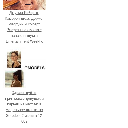
Джулия Робертс,
Кэмерон диаз, Дермот
малруни и Руперт
Эверетт на обложке
нового выпуска
Entertainment Weekly.
Здравствуйте,
приглашаю девушек и
парней на кастинг в
модельное агентство
Gmodels 2 июня в 12:
00?