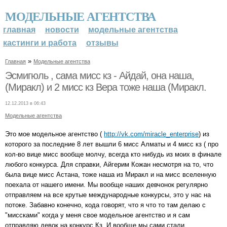
МОДЕЛЬНЫЕ АГЕНТСТВА
главная
новости
модельные агентства
кастинги и работа
отзывы
»
Главная
Модельные агентства
Эсмигюль , сама мисс кз - Айдай, она наша,
(Mиракл) и 2 мисс кз Вера тоже наша (Миракл.
12.12.2013 в 06:43
Модельные агентства
Это мое модельное агентство (
http://vk.com/miracle_enterprise
) из
которого за последние 8 лет вышли 6 мисс Алматы и 4 мисс кз ( про
кол-во вице мисс вообще молчу, всегда кто нибудь из моих в финале
любого конкурса. Для справки, Айгерим Кожан несмотря на то, что
была вице мисс Астана, тоже наша из Миракл и на мисс вселенную
поехала от нашего имени. Мы вообще наших девчонок регулярно
отправляем на все крутые международные конкурсы, это у нас на
потоке. Забавно конечно, кода говорят, что я что то там делаю с
"миссками" когда у меня свое модельное агентство и я сам
отправляю девок на конкурс Кз. И вообще мы сами стали