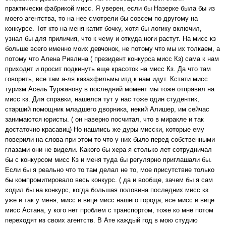
практически фабрикой мисс. Я уверен, если бы Назерке была бы из
моего агентства, то на нее смотрели бы совсем по другому на
конкурсе. Тот кто на меня катит бочку, хотя бы логику включил,
узнал бы для приличия, что к чему и откуда ноги растут. На мисс кз
больше всего именно моих девчонок, не потому что мы их толкаем, а
потому что Алена Ривлина ( президент конкурса мисс Кз) сама к нам
приходит и просит подкинуть еще красоток на мисс Кз. Да что там
говорить, все там а-ля казахфильмы итд к нам идут. Кстати мисс
туризм Асель Туржанову в последний момент мы тоже отправил на
мисс кз. Для справки, нашелся тут у нас тоже один студентик,
старший помощник младшего дворника, некий Алишер, им сейчас
занимаются юристы. ( он наверно посчитал, что в миракле и так
достаточно красавиц) Но нашлись же дуры мисски, которые ему
поверили на слова при этом то что у них было перед собственными
глазами они не видели. Какого бы хера я столько лет сотрудничал
бы с конкурсом мисс Кз и меня туда бы регулярно приглашали бы.
Если бы я реально что то там делал не то, мое присутствие только
бы компромитировало весь конкурс. ( да и вообще, зачем бы я сам
ходил бы на конкурс, когда большая половина последних мисс кз
уже и так у меня, мисс и вице мисс нашего города, все мисс и вице
мисс Астана, у кого нет проблем с транспортом, тоже ко мне потом
переходят из своих агентств. В Ате каждый год в мою студию