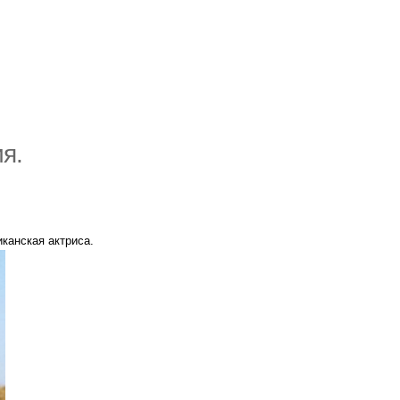
я.
иканская актриса.