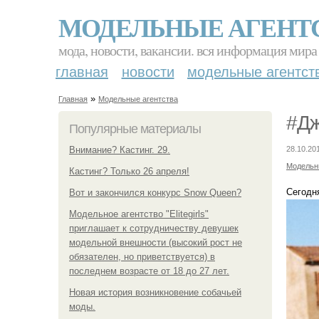
МОДЕЛЬНЫЕ АГЕНТ
мода, новости, вакансии. вся информация мира
главная
новости
модельные агентст
»
Главная
Модельные агентства
#Дж
Популярные материалы
Внимание? Кастинг. 29.
28.10.20
Модельн
Кастинг? Только 26 апреля!
Сегодня
Вот и закончился конкурс Snow Queen?
Модельное агентство "Elitegirls"
приглашает к сотрудничеству девушек
модельной внешности (высокий рост не
обязателен, но приветствуется) в
последнем возрасте от 18 до 27 лет.
Новая история возникновение собачьей
моды.