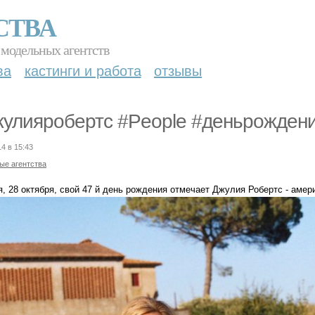
СТВА
 модельных агентств
ва
кастинги и работа
отзывы
улияробертс #People #деньрождени
14 в 15:43
ые агентства
, 28 октября, свой 47 й день рождения отмечает Джулия Робертс - амер