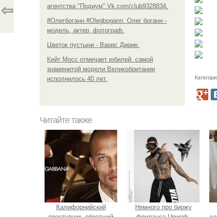
агентства "Подиум" Vk.com/club9328834.
⇦
#Олегбоганн #Olegbogann. Олег боганн -
модель, актер, фотограф.
Цветок пустыни - Варис Дирие.
Кейт Мосс отмечает юбилей. самой
знаменитой модели Великобритании
Категори
исполнилось 40 лет.
Читайте также
Калифорнийский
Немного про биржу
преступник, обретший
фриланса Upwork.
со