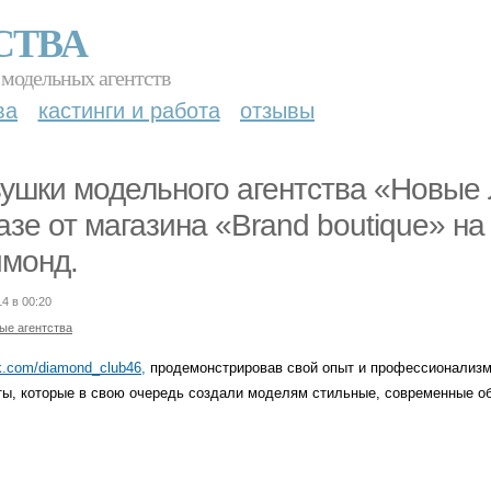
СТВА
 модельных агентств
ва
кастинги и работа
отзывы
ушки модельного агентства «Новые 
азе от магазина «Brand boutique» на
монд.
14 в 00:20
ые агентства
vk.com/diamond_club46,
продемонстрировав свой опыт и профессионализм.
ты, которые в свою очередь создали моделям стильные, современные о