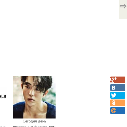
⇨
Сегодня день
к и
интересных фактов, нам