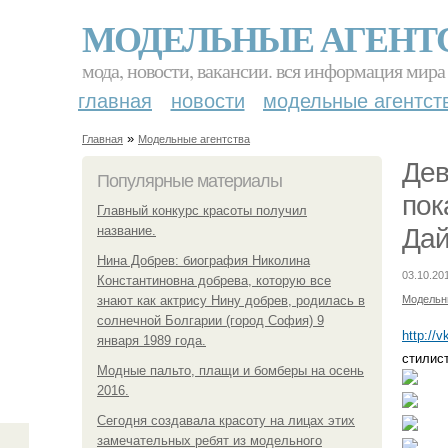
МОДЕЛЬНЫЕ АГЕНТ
мода, новости, вакансии. вся информация мира
главная
новости
модельные агентст
»
Главная
Модельные агентства
Дев
Популярные материалы
пок
Главный конкурс красоты получил
название.
Дай
Нина Добрев: биография Николина
03.10.20
Константиновна добрева, которую все
знают как актрису Нину добрев, родилась в
Модельн
солнечной Болгарии (город София) 9
http://
января 1989 года.
стилис
Модные пальто, плащи и бомберы на осень
2016.
Сегодня создавала красоту на лицах этих
замечательных ребят из модельного