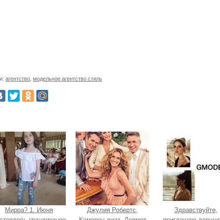
и:
агентство
,
модельное агентство стиль
Мирра? 1. Июня
Джулия Робертс,
Здравствуйте,
стоялось грандиозное
Кэмерон диаз, Дермот
приглашаю девуше