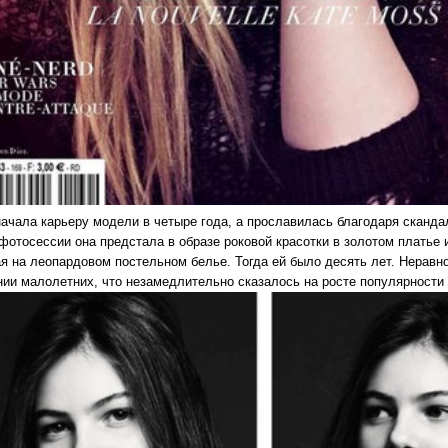
начала карьеру модели в четыре года, а прославилась благодаря сканд
фотосессии она предстала в образе роковой красотки в золотом платье 
ая на леопардовом постельном белье. Тогда ей было десять лет. Нерав
нии малолетних, что незамедлительно сказалось на росте популярности