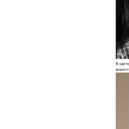
В наст
агентс