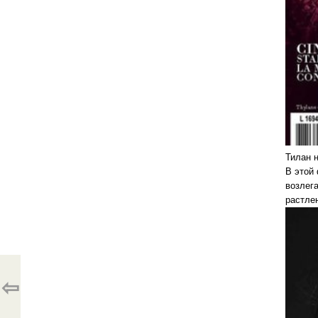
Тилан 
В этой 
возлег
растле
⇦