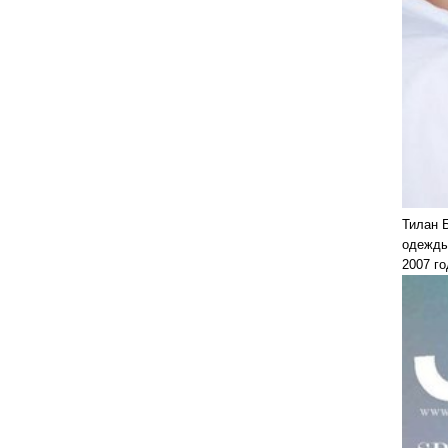
Тилан 
одежды
2007 го