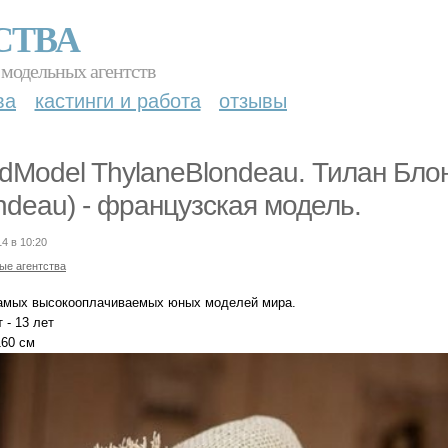
СТВА
 модельных агентств
ва
кастинги и работа
отзывы
ldModel ThylaneBlondeau. Тилан Блон
ndeau) - французская модель.
14 в 10:20
ые агентства
самых высокооплачиваемых юных моделей мира.
 - 13 лет
160 см