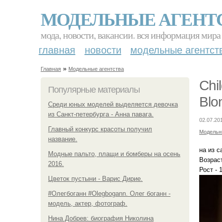
МОДЕЛЬНЫЕ АГЕНТ
мода, новости, вакансии. вся информация мира
главная
новости
модельные агентст
»
Главная
Модельные агентства
Chi
Популярные материалы
Blo
Среди юных моделей выделяется девочка
из Санкт-петербурга - Анна павага.
02.07.20
Главный конкурс красоты получил
Модельн
название.
на из 
Модные пальто, плащи и бомберы на осень
Возраст
2016.
Рост - 
Цветок пустыни - Варис Дирие.
#Олегбоганн #Olegbogann. Олег боганн -
модель, актер, фотограф.
Нина Добрев: биография Николина