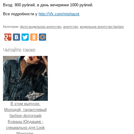
Вход: 800 рублей, в день вечеринки 1000 рублей.
Все подробности у
http://Vk.com/mishazot
.
Категории:
фото модельное агентство
,
агентство
,
модельное агентство fashion
Читайте также
В этом выпуске.
Молодой, талантливый
fashion фотограф
Куаныш Юлдашев -
специально для Look
Magazine.