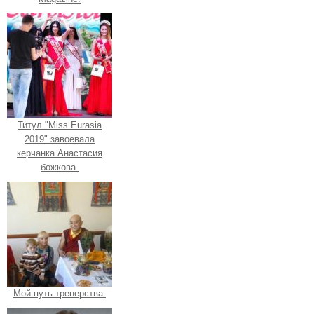
Титул "Miss Eurasia
2019" завоевала
керчанка Анастасия
божкова.
Мой путь тренерства.