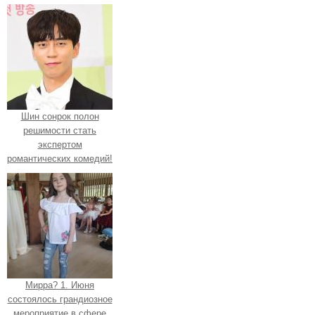
Шин сонрок полон
решимости стать
экспертом
романтических комедий!
Мирра? 1. Июня
состоялось грандиозное
мероприятие в сфере