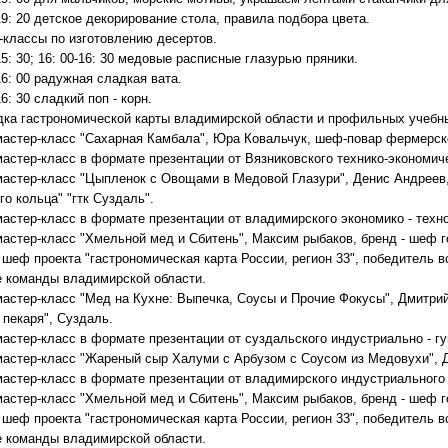
19: 20 детское декорирование стола, правила подбора цвета.
-классы по изготовлению десертов.
15: 30; 16: 00-16: 30 медовые расписные глазурью пряники.
16: 00 радужная сладкая вата.
16: 30 сладкий поп - корн.
ка гастрономической карты владимирской области и профильных учебных 
 мастер-класс "Сахарная Камбала", Юра Ковальчук, шеф-повар фермерско
мастер-класс в формате презентации от Вязниковского технико-экономич
 мастер-класс "Цыпленок с Овощами в Медовой Глазури", Денис Андреев
го кольца" "гтк Суздаль".
мастер-класс в формате презентации от владимирского экономико - техн
 мастер-класс "Хмельной мед и Сбитень", Максим рыбаков, бренд - шеф 
 шеф проекта "гастрономическая карта России, регион 33", победитель вс
е команды владимирской области.
 мастер-класс "Мед на Кухне: Выпечка, Соусы и Прочие Фокусы", Дмитр
 пекаря", Суздаль.
мастер-класс в формате презентации от суздальского индустриально - г
 мастер-класс "Жареный сыр Халуми с Арбузом с Соусом из Медовухи", 
 мастер-класс в формате презентации от владимирского индустриального
 мастер-класс "Хмельной мед и Сбитень", Максим рыбаков, бренд - шеф 
 шеф проекта "гастрономическая карта России, регион 33", победитель вс
е команды владимирской области.