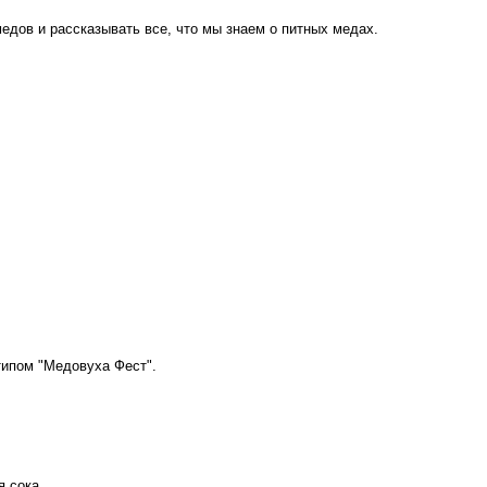
едов и рассказывать все, что мы знаем о питных медах.
отипом "Медовуха Фест".
я сока.