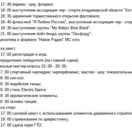
- 17: 40 бармен - шоу, флеринг.
- 18: 00 выступление ассоциации чир - спорта владимирской области "Хо
- 18: 35 церемония торжественного открытия фестиваля.
- 18: 40 флеш-моб "Я Люблю Россию", выступление ассоциации чир - спо
- 19: 30 выступление группы "My Babys Blue Band".
- 21: 00 выступление бойз бенда группы "Оксфорд".
дискотека в формате "Новое Радио" МС гого.
ха квест.
- 17: 00 регистрация и игра.
определение победителя (на главной сцене).
льные мастер-классы 15: 00 - 20: 00.
17: 00 спортивный чирлидинг, чирперфоманс, мастер - шоу, показательн
18: 00 хип-хоп.
18: 30 индийские танцы.
19: 00 стиль Electro Dance.
19: 30 акробатические элементы.
20: 00 основы танцев.
ха спорт.
- 17: 00 силовой квест с использованием элементов деревянного строите
- 19: 00 соревнования по армрестлингу.
- 17: 00 сдача норм ГТО.