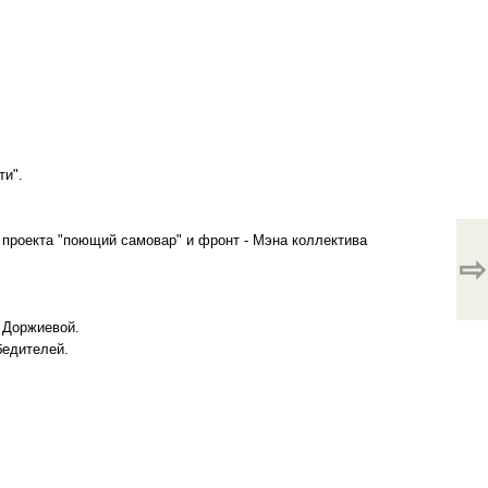
ти".
а проекта "поющий самовар" и фронт - Мэна коллектива
⇨
ы Доржиевой.
бедителей.