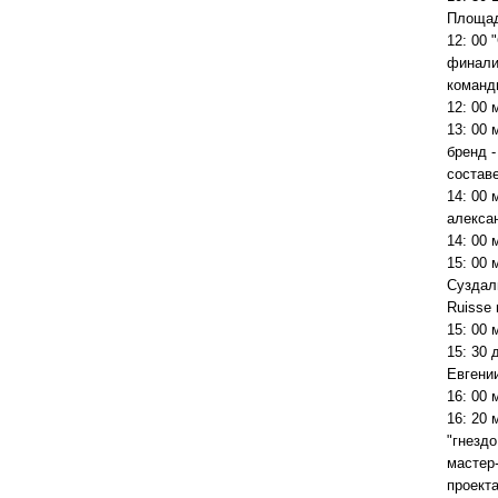
Площад
12: 00 
финалис
команд
12: 00 
13: 00
бренд -
состав
14: 00
алекса
14: 00 
15: 00 
Суздаль
Ruisse
15: 00 
15: 30
Евгени
16: 00 
16: 20
"гнездо
мастер
проекта