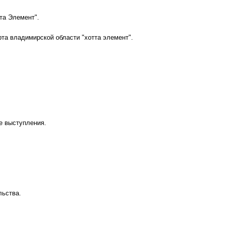
тта Элемент".
рта владимирской области "хотта элемент".
ые выступления.
льства.