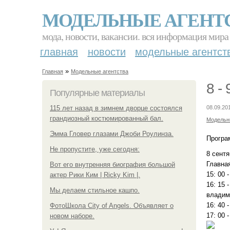
МОДЕЛЬНЫЕ АГЕНТ
мода, новости, вакансии. вся информация мира
главная
новости
модельные агентст
»
Главная
Модельные агентства
8 -
Популярные материалы
115 лет назад в зимнем дворце состоялся
08.09.20
грандиозный костюмированный бал.
Модельн
Эмма Гловер глазами Джоби Роулинза.
Програ
Не пропустите, уже сегодня:
8 сентя
Главная
Вот его внутренняя биография большой
15: 00 
актер Рики Ким | Ricky Kim |.
16: 15 
Мы делаем стильное кашпо.
владими
16: 40 
ФотоШкола City of Angels. Объявляет о
17: 00 
новом наборе.