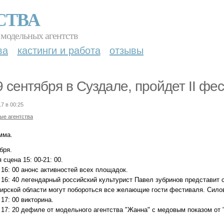
СТВА
 модельных агентств
ва
кастинги и работа
отзывы
 9 сентября в Суздале, пройдет II фе
17 в 00:25
ые агентства
мма.
бря.
 сцена 15: 00-21: 00.
- 16: 00 анонс активностей всех площадок.
- 16: 40 легендарный российский культурист Павел зубринов представит 
рской области могут побороться все желающие гости фестиваля. Силовое
- 17: 00 викторина.
- 17: 20 дефиле от модельного агентства "Жанна" с медовым показом от