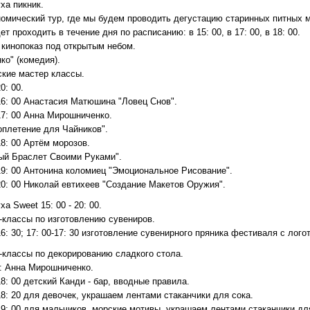
ха пикник.
номический тур, где мы будем проводить дегустацию старинных питных м
ет проходить в течение дня по расписанию: в 15: 00, в 17: 00, в 18: 00.
- кинопоказ под открытым небом.
ко" (комедия).
ские мастер классы.
0: 00.
16: 00 Анастасия Матюшина "Ловец Снов".
17: 00 Анна Мирошниченко.
оплетение для Чайников".
18: 00 Артём морозов.
ый Браслет Своими Руками".
-19: 00 Антонина коломиец "Эмоциональное Рисование".
20: 00 Николай евтихеев "Создание Макетов Оружия".
а Sweet 15: 00 - 20: 00.
-классы по изготовлению сувениров.
16: 30; 17: 00-17: 30 изготовление сувенирного пряника фестиваля с лог
-классы по декорированию сладкого стола.
: Анна Мирошниченко.
18: 00 детский Канди - бар, вводные правила.
18: 20 для девочек, украшаем лентами стаканчики для сока.
19: 00 для мальчиков, морские мотивы, украшаем лентами стаканчики дл