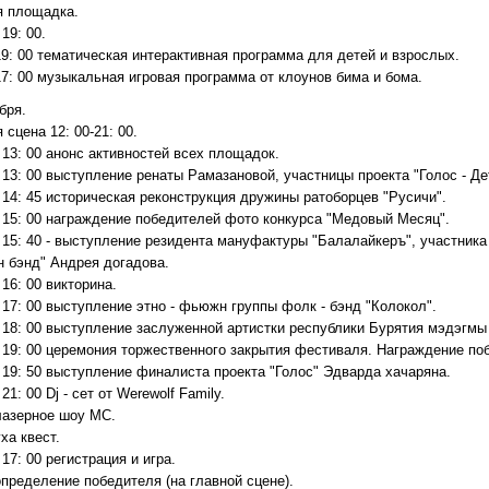
я площадка.
 19: 00.
19: 00 тематическая интерактивная программа для детей и взрослых.
17: 00 музыкальная игровая программа от клоунов бима и бома.
бря.
 сцена 12: 00-21: 00.
- 13: 00 анонс активностей всех площадок.
- 13: 00 выступление ренаты Рамазановой, участницы проекта "Голос - Де
- 14: 45 историческая реконструкция дружины ратоборцев "Русичи".
- 15: 00 награждение победителей фото конкурса "Медовый Месяц".
- 15: 40 - выступление резидента мануфактуры "Балалайкеръ", участник
н бэнд" Андрея догадова.
- 16: 00 викторина.
- 17: 00 выступление этно - фьюжн группы фолк - бэнд "Колокол".
 - 18: 00 выступление заслуженной артистки республики Бурятия мэдэгм
- 19: 00 церемония торжественного закрытия фестиваля. Награждение по
- 19: 50 выступление финалиста проекта "Голос" Эдварда хачаряна.
 21: 00 Dj - сет от Werewolf Family.
 лазерное шоу МС.
ха квест.
- 17: 00 регистрация и игра.
определение победителя (на главной сцене).