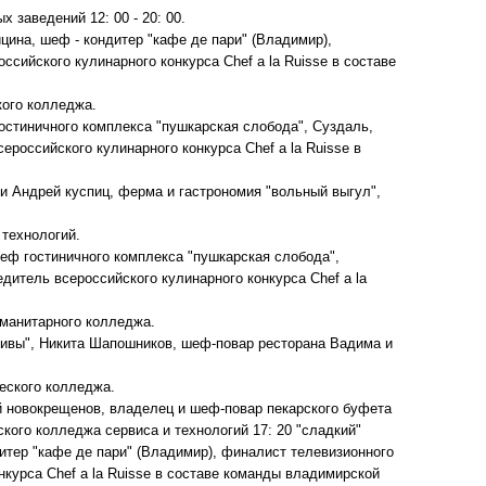
заведений 12: 00 - 20: 00.
цина, шеф - кондитер "кафе де пари" (Владимир),
ссийского кулинарного конкурса Chef a la Ruisse в составе
кого колледжа.
гостиничного комплекса "пушкарская слобода", Суздаль,
ероссийского кулинарного конкурса Chef a la Ruisse в
 и Андрей куспиц, ферма и гастрономия "вольный выгул",
 технологий.
 шеф гостиничного комплекса "пушкарская слобода",
едитель всероссийского кулинарного конкурса Chef a la
уманитарного колледжа.
ливы", Никита Шапошников, шеф-повар ресторана Вадима и
ческого колледжа.
ий новокрещенов, владелец и шеф-повар пекарского буфета
ского колледжа сервиса и технологий 17: 20 "сладкий"
итер "кафе де пари" (Владимир), финалист телевизионного
нкурса Chef a la Ruisse в составе команды владимирской