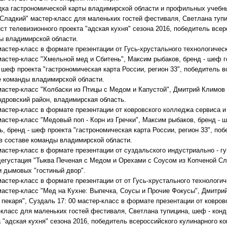
ка гастрономической карты владимирской области и профильных учебных 
"Сладкий" мастер-класс для маленьких гостей фестиваля, Светлана тупи
т телевизионного проекта "адская кухня" сезона 2016, победитель всеро
ы владимирской области.
мастер-класс в формате презентации от Гусь-хрустального технологичес
 мастер-класс "Хмельной мед и Сбитень", Максим рыбаков, бренд - шеф 
 шеф проекта "гастрономическая карта России, регион 33", победитель вс
е команды владимирской области.
 мастер-класс "Колбаски из Птицы с Медом и Капустой", Дмитрий Климов
ндровский район, владимирская область.
мастер-класс в формате презентации от ковровского колледжа сервиса и
мастер-класс "Медовый поп - Корн из Гречки", Максим рыбаков, бренд -
, бренд - шеф проекта "гастрономическая карта России, регион 33", поб
 в составе команды владимирской области.
мастер-класс в формате презентации от суздальского индустриально - г
 дегустация "Тыква Печеная с Медом и Орехами с Соусом из Копченой С
и дымовых "гостиный двор".
мастер-класс в формате презентации от от Гусь-хрустального технологи
 мастер-класс "Мед на Кухне: Выпечка, Соусы и Прочие Фокусы", Дмитр
 пекаря", Суздаль 17: 00 мастер-класс в формате презентации от ковров
-класс для маленьких гостей фестиваля, Светлана тупицина, шеф - конд
 "адская кухня" сезона 2016, победитель всероссийского кулинарного ко