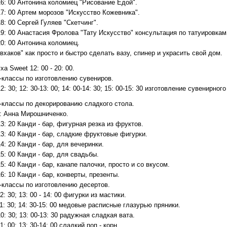
16: 00 Антонина коломиец "Рисование Едой".
17: 00 Артем морозов "Искусство Кожевника".
18: 00 Сергей Гуляев "Скетчинг".
19: 00 Анастасия Фролова "Тату Искусство" консультация по татуировкам
20: 00 Антонина коломиец.
вхаков" как просто и быстро сделать вазу, спинер и украсить свой дом.
а Sweet 12: 00 - 20: 00.
-классы по изготовлению сувениров.
12: 30; 12: 30-13: 00; 14: 00-14: 30; 15: 00-15: 30 изготовление сувенир
-классы по декорированию сладкого стола.
: Анна Мирошниченко.
13: 20 Канди - бар, фигурная резка из фруктов.
13: 40 Канди - бар, сладкие фруктовые фигурки.
14: 20 Канди - бар, для вечеринки.
15: 00 Канди - бар, для свадьбы.
15: 40 Канди - бар, канапе палочки, просто и со вкусом.
16: 10 Канди - бар, конверты, презенты.
-классы по изготовлению десертов.
12: 30; 13: 00 - 14: 00 фигурки из мастики.
11: 30; 14: 30-15: 00 медовые расписные глазурью пряники.
10: 30; 13: 00-13: 30 радужная сладкая вата.
11: 00; 13: 30-14: 00 сладкий поп - корн.