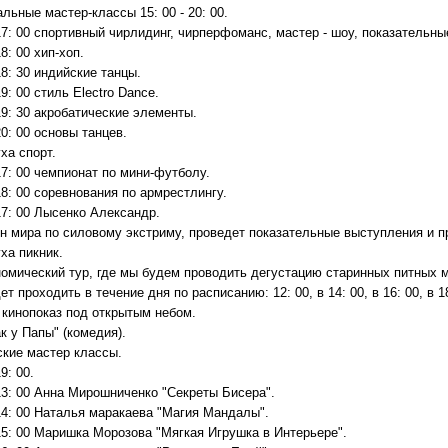
льные мастер-классы 15: 00 - 20: 00.
17: 00 спортивный чирлидинг, чирперфоманс, мастер - шоу, показательн
18: 00 хип-хоп.
18: 30 индийские танцы.
19: 00 стиль Electro Dance.
19: 30 акробатические элементы.
20: 00 основы танцев.
ха спорт.
17: 00 чемпионат по мини-футболу.
18: 00 соревнования по армрестлингу.
17: 00 Лысенко Александр.
н мира по силовому экстриму, проведет показательные выступления и п
ха пикник.
номический тур, где мы будем проводить дегустацию старинных питных м
ет проходить в течение дня по расписанию: 12: 00, в 14: 00, в 16: 00, в 18
- кинопоказ под открытым небом.
к у Папы" (комедия).
ские мастер классы.
9: 00.
13: 00 Анна Мирошниченко "Секреты Бисера".
14: 00 Наталья маракаева "Магия Мандалы".
15: 00 Маришка Морозова "Мягкая Игрушка в Интерьере".