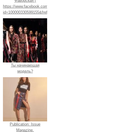
Фаворская (
https://www.facebook.com/profile.php?
id=100000330599155&fref=ts).
Ты начинающая
модель?
Publication: Issue
Magazine.