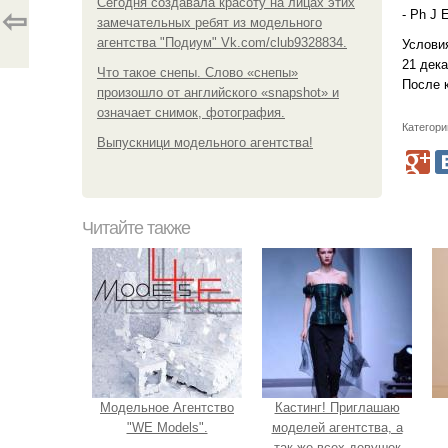
Сегодня создавала красоту на лицах этих
⇦
- Ph J 
замечательных ребят из модельного
агентства "Подиум" Vk.com/club9328834.
Услови
21 дека
Что такое снепы. Слово «снепы»
После 
произошло от английского «snapshot» и
означает снимок, фотография.
Категори
Выпускници модельного агентства!
Читайте также
Модельное Агентство
Кастинг! Приглашаю
"WE Models".
моделей агентства, а
так же всех девушек