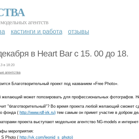
СТВА
 модельных агентств
ва
кастинги и работа
отзывы
декабря в Heart Bar с 15. 00 до 18.
13 в 18:20
ые агентства
тоится Благотворительный проект под названием «Free Photo».
 желающий может попозировать для профессиональных фотографов. Нет 
ачит "благотворительный"? Во время проекта любой желающий сможет с
го фонда (
http://www.rdf-irk.ru)
тем самым он примет участие в добром де
заторами проекта выступают модельное агентство NG-models и интерне
афы мероприятия:
d S Photo (
http://vk.com/leonid_s_photo)