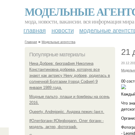
МОДЕЛЬНЫЕ АГЕНТ
мода, новости, вакансии. вся информация мира
главная
новости
модельные агентст
»
Главная
Модельные агентства
21 
Популярные материалы
Нина Добрев: биография Николина
20.12.20
Константиновна добрева, которую все
Модельн
знают как актрису Нину добрев, родилась в
00 сос
солнечной Болгарии (город София) 9
января 1989 года.
Каждый
Модные пальто, плащи и бомберы на осень
2016.
Что зн
детско
Queerty. Andrejpejic. Андреа пежич (англ.
Органи
#Олегбоганн #Olegbogann. Олег боганн -
модель, актер, фотограф.
Фотогр
- Leoni