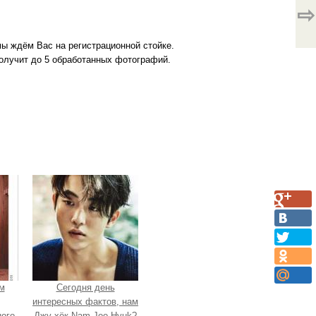
⇨
 мы ждём Вас на регистрационной стойке.
олучит до 5 обработанных фотографий.
м
Сегодня день
интересных фактов, нам
ого
Джу хёк Nam Joo Hyuk?