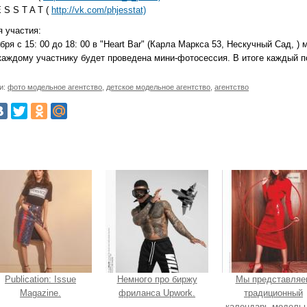
E S S T A T (
http://vk.com/phjesstat)
я участия:
бря c 15: 00 до 18: 00 в "Heart Bar" (Карла Маркса 53, Нескучный Сад, )
каждому участнику будет проведена мини-фотосессия. В итоге каждый п
и:
фото модельное агентство
,
детское модельное агентство
,
агентство
Publication: Issue
Немного про биржу
Мы представляе
Magazine.
фриланса Upwork.
традиционный
календарь модельн