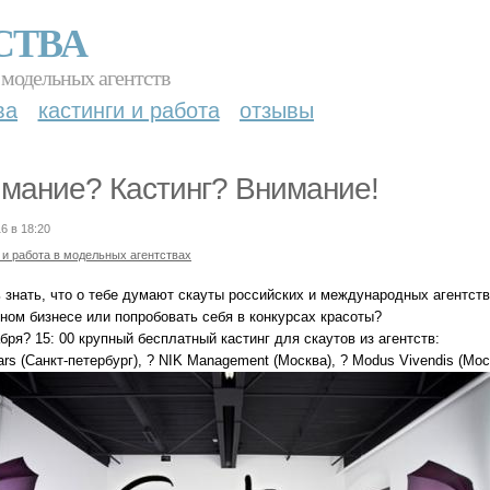
СТВА
 модельных агентств
ва
кастинги и работа
отзывы
мание? Кастинг? Внимание!
6 в 18:20
 и работа в модельных агентствах
 знать, что о тебе думают скауты российских и международных агентств
ном бизнесе или попробовать себя в конкурсах красоты?
бря? 15: 00 крупный бесплатный кастинг для скаутов из агентств:
tars (Санкт-петербург), ? NIK Management (Москва), ? Modus Vivendis (Мос