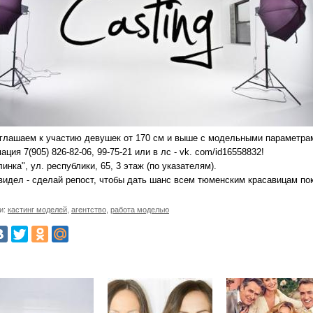
глашаем к участию девушек от 170 см и выше с модельными параметрам
ция 7(905) 826-82-06, 99-75-21 или в лс - vk. com/id16558832!
инка", ул. республики, 65, 3 этаж (по указателям).
 увидел - сделай репост, чтобы дать шанс всем тюменским красавицам п
и:
кастинг моделей
,
агентство
,
работа моделью