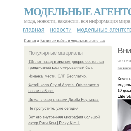
МОДЕЛЬНЫЕ АГЕНТ
мода, новости, вакансии. вся информация мира
главная
новости
модельные агентст
»
Главная
Кастинги и работа в модельных агентствах
Вни
Популярные материалы
115 лет назад в зимнем дворце состоялся
28.11.201
грандиозный костюмированный бал.
Кастинги
Изнанка_мести. СЛР Бесплатно.
Хочешь
модель
ФотоШкола City of Angels. Объявляет о
10 дека
новом наборе.
Elite S
Эмма Гловер глазами Джоби Роулинза.
Не пропустите, уже сегодня:
Вот его внутренняя биография большой
актер Рики Ким | Ricky Kim |.