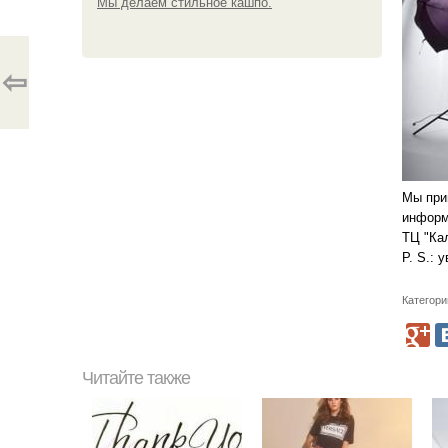
Мы делаем стильное кашпо.
⇦
Мы при
информа
ТЦ "Кал
P. S.:
Категори
Читайте также