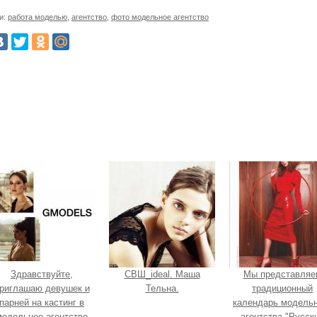
и:
работа моделью
,
агентство
,
фото модельное агентство
Здравствуйте,
СВШ_ideal. Маша
Мы представляе
риглашаю девушек и
Тельна.
традиционный
парней на кастинг в
календарь модельн
модельное агентство
агентства "Русск