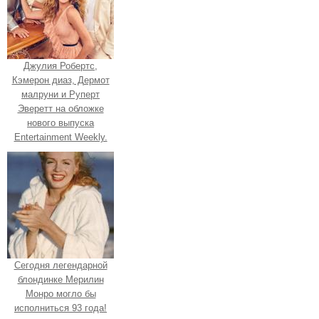
Джулия Робертс,
Кэмерон диаз, Дермот
малруни и Руперт
Эверетт на обложке
нового выпуска
Entertainment Weekly.
Сегодня легендарной
блондинке Мерилин
Монро могло бы
исполниться 93 года!