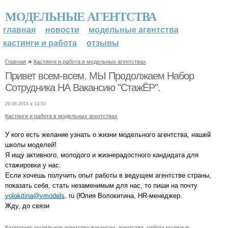
МОДЕЛЬНЫЕ АГЕНТСТВА
главная
новости
модельные агентства
кастинги и работа
отзывы
»
Главная
Кастинги и работа в модельных агентствах
Привет всем-всем. МЫ Продолжаем Набор
Сотрудника НА Вакансию "СтажЁР".
29.08.2014 в 14:20
Кастинги и работа в модельных агентствах
У кого есть желание узнать о жизни модельного агентства, нашей
школы моделей!
Я ищу активного, молодого и жизнерадостного кандидата для
стажировки у нас.
Если хочешь получить опыт работы в ведущем агентстве страны,
показать себя, стать незаменимым для нас, то пиши на почту
volokitina@vmodels
. ru (Юлия Волокитина, HR-менеджер.
Жду, до связи
Категории:
модельное агентство вакансии
,
агентство
,
работа моделью