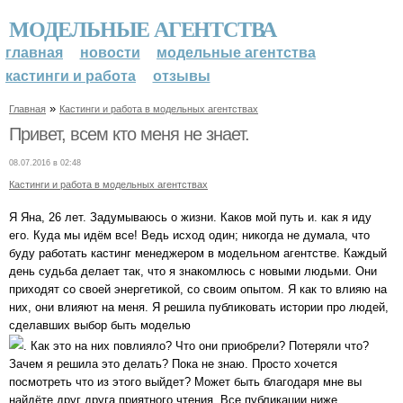
МОДЕЛЬНЫЕ АГЕНТСТВА
главная
новости
модельные агентства
кастинги и работа
отзывы
»
Главная
Кастинги и работа в модельных агентствах
Привет, всем кто меня не знает.
08.07.2016 в 02:48
Кастинги и работа в модельных агентствах
Я Яна, 26 лет. Задумываюсь о жизни. Каков мой путь и. как я иду
его. Куда мы идём все! Ведь исход один; никогда не думала, что
буду работать кастинг менеджером в модельном агентстве. Каждый
день судьба делает так, что я знакомлюсь с новыми людьми. Они
приходят со своей энергетикой, со своим опытом. Я как то влияю на
них, они влияют на меня. Я решила публиковать истории про людей,
сделавших выбор быть моделью
. Как это на них повлияло? Что они приобрели? Потеряли что?
Зачем я решила это делать? Пока не знаю. Просто хочется
посмотреть что из этого выйдет? Может быть благодаря мне вы
найдёте друг друга приятного чтения. Все публикации ниже.