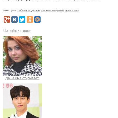
Категории:
работа моделью
,
кастинг моделей
,
агентство
Читайте также
Даша имя открывает.