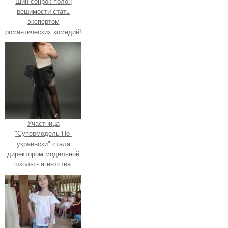
Шин сонрок полон
решимости стать
экспертом
романтических комедий!
Участница
"Супермодель По-
украински" стала
директором модельной
школы - агентства.