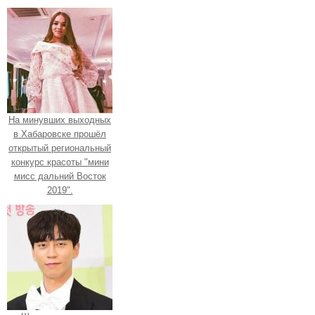
На минувших выходных
в Хабаровске прошёл
открытый региональный
конкурс красоты "мини
мисс дальний Восток
2019".