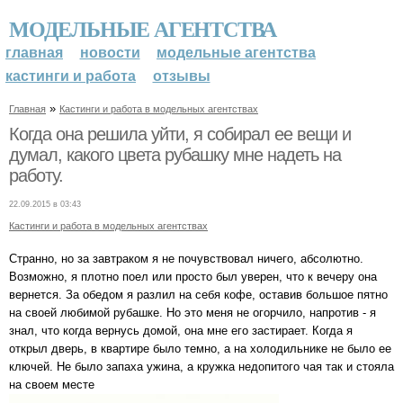
МОДЕЛЬНЫЕ АГЕНТСТВА
главная
новости
модельные агентства
кастинги и работа
отзывы
»
Главная
Кастинги и работа в модельных агентствах
Когда она решила уйти, я собирал ее вещи и
думал, какого цвета рубашку мне надеть на
работу.
22.09.2015 в 03:43
Кастинги и работа в модельных агентствах
Странно, но за завтраком я не почувствовал ничего, абсолютно.
Возможно, я плотно поел или просто был уверен, что к вечеру она
вернется. За обедом я разлил на себя кофе, оставив большое пятно
на своей любимой рубашке. Но это меня не огорчило, напротив - я
знал, что когда вернусь домой, она мне его застирает. Когда я
открыл дверь, в квартире было темно, а на холодильнике не было ее
ключей. Не было запаха ужина, а кружка недопитого чая так и стояла
на своем месте