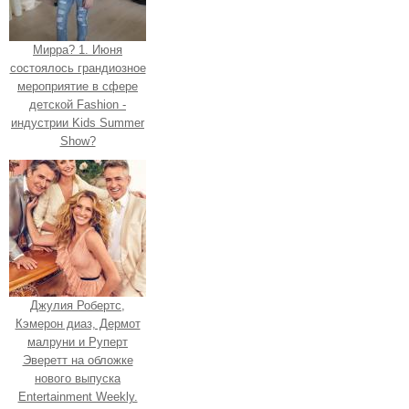
Мирра? 1. Июня
состоялось грандиозное
мероприятие в сфере
детской Fashion -
индустрии Kids Summer
Show?
Джулия Робертс,
Кэмерон диаз, Дермот
малруни и Руперт
Эверетт на обложке
нового выпуска
Entertainment Weekly.