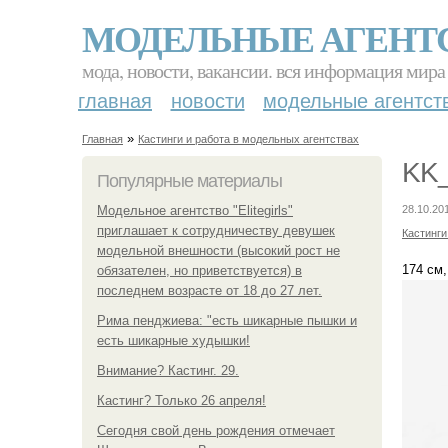
МОДЕЛЬНЫЕ АГЕНТ
мода, новости, вакансии. вся информация мира
главная
новости
модельные агентст
»
Главная
Кастинги и работа в модельных агентствах
KK_
Популярные материалы
Модельное агентство "Elitegirls"
28.10.201
приглашает к сотрудничеству девушек
Кастинги
модельной внешности (высокий рост не
174 см,
обязателен, но приветствуется) в
последнем возрасте от 18 до 27 лет.
Рима пенджиева: "есть шикарные пышки и
есть шикарные худышки!
Внимание? Кастинг. 29.
Кастинг? Только 26 апреля!
Сегодня свой день рождения отмечает