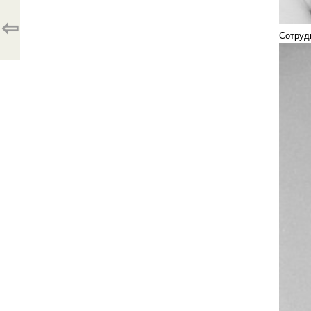
⇦
Сотруд