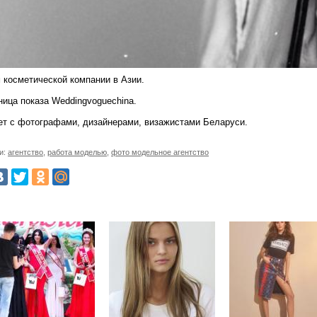
м косметической компании в Азии.
ница показа Weddingvoguechina.
ет с фотографами, дизайнерами, визажистами Беларуси.
и:
агентство
,
работа моделью
,
фото модельное агентство