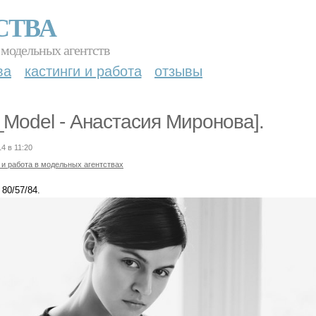
СТВА
 модельных агентств
ва
кастинги и работа
отзывы
Model - Анастасия Миронова].
4 в 11:20
 и работа в модельных агентствах
 80/57/84.