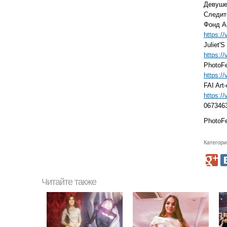
Девуше
Следит
Фонд А
https:/
Juliet'
https:/
PhotoF
https:/
FAI Art
https:/
067346
PhotoF
Категори
Читайте также