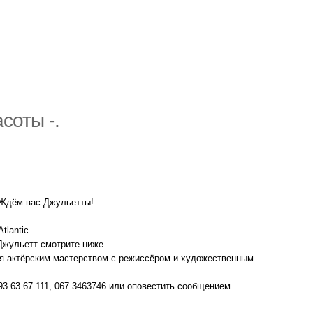
соты -.
а. Ждём вас Джульетты!
lantic.
Джульетт смотрите ниже.
ся актёрским мастерством с режиссёром и художественным
3 63 67 111, 067 3463746 или оповестить сообщением