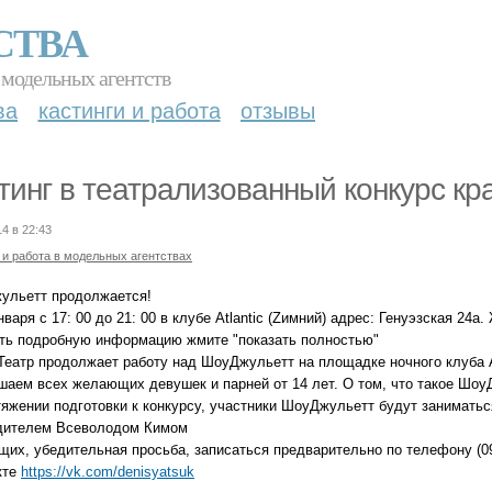
СТВА
 модельных агентств
ва
кастинги и работа
отзывы
тинг в театрализованный конкурс кра
14 в 22:43
 и работа в модельных агентствах
ульетт продолжается!
нваря с 17: 00 до 21: 00 в клубе Atlantic (Zимний) адрес: Генуэзская 24
ть подробную информацию жмите "показать полностью"
Театр продолжает работу над ШоуДжульетт на площадке ночного клуба At
шаем всех желающих девушек и парней от 14 лет. О том, что такое Шоу
тяжении подготовки к конкурсу, участники ШоуДжульетт будут занимать
дителем Всеволодом Кимом
их, убедительная просьба, записаться предварительно по телефону (09
кте
https://vk.com/denisyatsuk