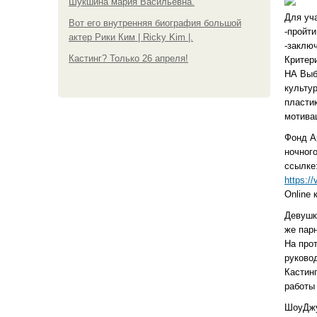
Шукшина мария Васильевна.
Для уч
Вот его внутренняя биография большой
-пройти
актер Рики Ким | Ricky Kim |.
-заклю
Кастинг? Только 26 апреля!
Критер
НА Выб
культур
пластик
мотива
Фонд А
ночного
ссылке
https:/
Online 
Девушк
же парн
На про
руково
Кастин
работы 
ШоуДжу