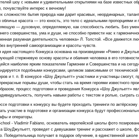
ителей шоу с новыми и удивительными открытиями на базе известных обр
, почувствуйте интерес к вечному!
ех сложностях бытия природа нам дарит красивых, неординарных, талан
 обличье красота — это юность, это тело с идеальными пропорциями и 
ляющую — духовную, определяемую, как способность любить. Без умен
него совершенства, ума и души, не способно привести нас к гармоничном
венная разумная деятельность человека» Л. Толстой. «Все движется лю
без внутренней самоорганизации и красоты чувств.
я идея настоящего Конкурса основана на произведении «Ромео и Джулье
ующей стержневую основу красоты и обаяния человека в его готовности
ейся наиболее ярким показателем Гармонии и Совершенства и на сегодн
андируется подобными конкурсами, целиком зависимыми от технической 
ров и т. п. В конкурсе «Шоу Джульетт» участники и участницы смогут, 
прекрасные порывы души, чтобы стать на время героями известного про
образом, процесс подготовки и проведения Конкурса «Шоу Джульетт» яв
ндивидуальность, получить навыки работы с текстом и ролью, сыграть с
ссе подготовки к конкурсу вы будете проходить тренинги по актёрскому
ать участие в подготовке и организации конкурса будут профессиональн
афы и операторы.
chool - Vladimir Fabiano, основатель европейской школы фото позирова
са ШоуДжульетт, проведет с девушками тренинг и расскажет о школе, ф
о. Победительница получает в подарок обучение, в единственной школе