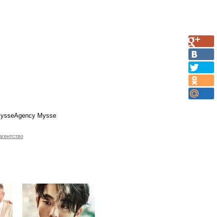
MysseAgency Mysse
агентство