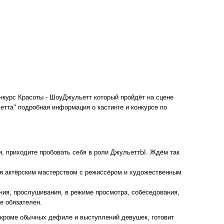
нкурс Красоты - ШоуДжульетт который пройдёт на сцене
льетта" подробная информация о кастинге и конкурсе по
и, приходите пробовать себя в роли ДжульеттЫ. Ждём так
ся актёрским мастерством с режиссёром и художественным
ния, прослушивания, в режиме просмотра, собеседования,
е обязателен.
й кроме обычных дефиле и выступлений девушек, готовит