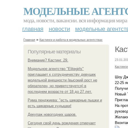
МОДЕЛЬНЫЕ АГЕНТ
мода, новости, вакансии. вся информация мира
главная
новости
модельные агентст
»
Главная
Кастинги и работа в модельных агентствах
Кас
Популярные материалы
Внимание? Кастинг. 29.
23.01.20
Кастинги
Модельное агентство "Elitegirls"
приглашает к сотрудничеству девушек
Шоу Дж
модельной внешности (высокий рост не
22-25 я
обязателен, но приветствуется) в
Получи
последнем возрасте от 18 до 27 лет.
Новый 
Пригла
Рима пенджиева: "есть шикарные пышки и
На про
есть шикарные худышки!
руково
Декупаж новогодних шаров.
Желающ
Вконта
Сегодня свой день рождения отмечает