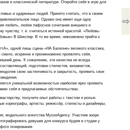
азов в классической литературе. Откройте себя в игре для
тливых и одаренных людей. Принято считать, что в своем
⇨
привлекательное лицо. Однако она имеет еще одну
ия любить, любое пафосное сочетание внешнего и
у чувству, т. е. считаться истинной красотой. «Любовь-
бовью» В Шекспир. В то же время, невозможно прийти к
ттА», одной лишь сцены «НА Балконе» великого классика,
 смело, искренне и проникновенно проявлять себя,
яшний день. К сожалению, эти качества не всегда
составляющей, подготовки стилистов, визажистов,
преодолев свою застенчивость и закрытость, проявить свои
изведения.
ляется уникальной возможностью наиболее ярко проявить
амих себя в предлагаемых обстоятельствах.
 мастерству, получите опыт работы с текстом и ролью.
ые хореографы, артисты, режиссёр, стилисты и дизайнеры,
ния, модельного агентства MysseAgency. Участник жюри
отографировать девушек для конкурса будем в студии у
 фото позирования.