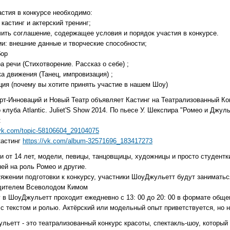
астия в конкурсе необходимо:
 кастинг и актерский тренинг;
чить соглашение, содержащее условия и порядок участия в конкурсе.
ии: внешние данные и творческие способности;
ор
а речи (Стихотворение. Рассказ о себе) ;
а движения (Танец, импровизация) ;
ция (почему вы хотите принять участие в нашем Шоу)
рт-Инноваций и Новый Театр объявляет Кастинг на Театрализованный Ко
 клуба Atlantic. Juliet'S Show 2014. По пьесе У. Шекспира "Ромео и Джу
:
/vk.com/topic-58106604_29104075
кастинг
https://vk.com/album-32571696_183417273
и от 14 лет, модели, певицы, танцовщицы, художницы и просто студентк
ей на роль Ромео и другие.
тяжении подготовки к конкурсу, участники ШоуДжульетт будут занимать
дителем Всеволодом Кимом
г в ШоуДжульетт проходит ежедневно с 13: 00 до 20: 00 в формате обще
с текстом и ролью. Актёрский или модельный опыт приветствуется, но н
льетт - это театрализованный конкурс красоты, спектакль-шоу, которы