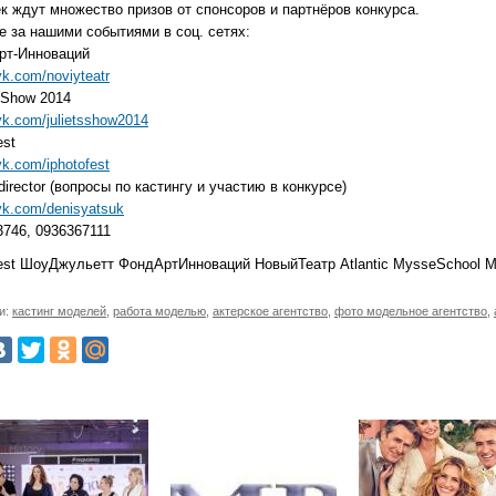
к ждут множество призов от спонсоров и партнёров конкурса.
е за нашими событиями в соц. сетях:
рт-Инноваций
/vk.com/noviyteatr
S Show 2014
/vk.com/julietsshow2014
est
/vk.com/iphotofest
-director (вопросы по кастингу и участию в конкурсе)
/vk.com/denisyatsuk
3746, 0936367111
est ШоуДжульетт ФондАртИнноваций НовыйТеатр Atlantic MysseSchool 
и:
кастинг моделей
,
работа моделью
,
актерское агентство
,
фото модельное агентство
,