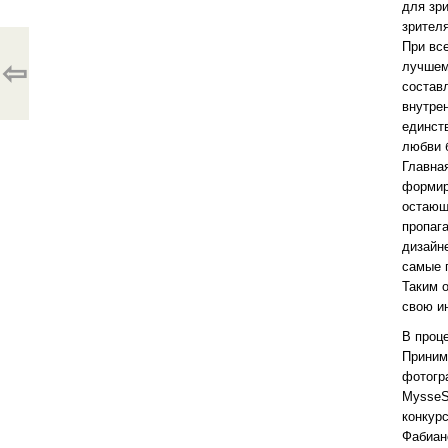
для зр
зрителя
При вс
⇦
лучшем
состав
внутрен
единст
любви 
Главна
формир
остающ
пропаг
дизайне
самые 
Таким 
свою и
В проце
Приним
фотогр
MysseS
конкур
Фабиан