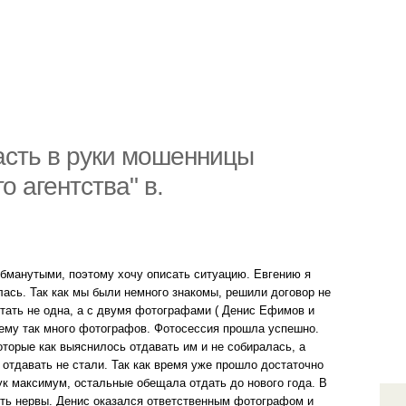
пасть в руки мошенницы
 агентства" в.
обманутыми, поэтому хочу описать ситуацию. Евгению я
лась. Так как мы были немного знакомы, решили договор не
отать не одна, а с двумя фотографами ( Денис Ефимов и
чему так много фотографов. Фотосессия прошла успешно.
оторые как выяснилось отдавать им и не собиралась, а
х отдавать не стали. Так как время уже прошло достаточно
тук максимум, остальные обещала отдать до нового года. В
чить нервы. Денис оказался ответственным фотографом и