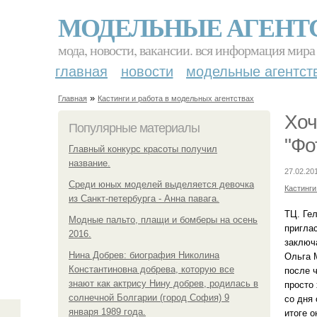
МОДЕЛЬНЫЕ АГЕНТ
мода, новости, вакансии. вся информация мира
главная
новости
модельные агентст
»
Главная
Кастинги и работа в модельных агентствах
Хоч
Популярные материалы
"Фо
Главный конкурс красоты получил
название.
27.02.20
Среди юных моделей выделяется девочка
Кастинги
из Санкт-петербурга - Анна павага.
ТЦ. Ге
Модные пальто, плащи и бомберы на осень
пригла
2016.
заключ
Нина Добрев: биография Николина
Ольга 
Константиновна добрева, которую все
после ч
знают как актрису Нину добрев, родилась в
просто 
солнечной Болгарии (город София) 9
со дня 
января 1989 года.
итоге о