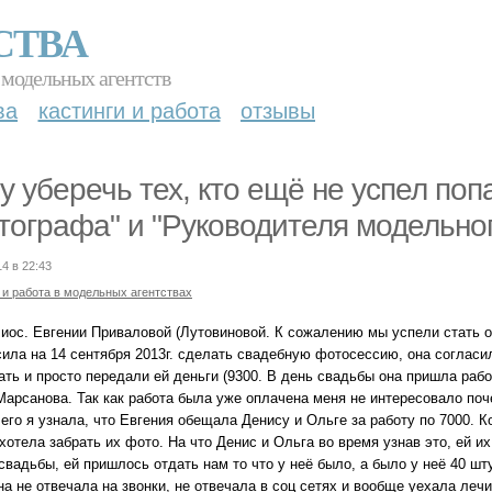
СТВА
 модельных агентств
ва
кастинги и работа
отзывы
у уберечь тех, кто ещё не успел по
тографа" и "Руководителя модельного
14 в 22:43
 и работа в модельных агентствах
лиос. Евгении Приваловой (Лутовиновой. К сожалению мы успели стать 
сила на 14 сентября 2013г. сделать свадебную фотосессию, она согласи
ать и просто передали ей деньги (9300. В день свадьбы она пришла раб
Марсанова. Так как работа была уже оплачена меня не интересовало по
его я узнала, что Евгения обещала Денису и Ольге за работу по 7000. К
хотела забрать их фото. На что Денис и Ольга во время узнав это, ей и
свадьбы, ей пришлось отдать нам то что у неё было, а было у неё 40 ш
на не отвечала на звонки, не отвечала в соц сетях и вообще уехала ле