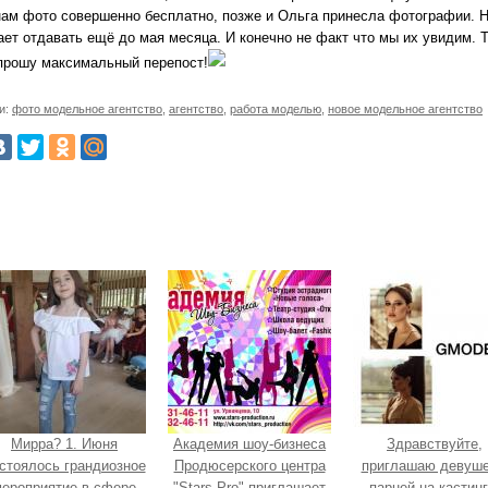
нам фото совершенно бесплатно, позже и Ольга принесла фотографии. Н
ает отдавать ещё до мая месяца. И конечно не факт что мы их увидим. Т
прошу максимальный перепост!
и:
фото модельное агентство
,
агентство
,
работа моделью
,
новое модельное агентство
Мирра? 1. Июня
Академия шоу-бизнеса
Здравствуйте,
стоялось грандиозное
Продюсерского центра
приглашаю девуше
ероприятие в сфере
"Stars Pro" приглашает
парней на кастинг