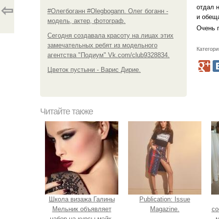
⇦
отдал 
#Олегбоганн #Olegbogann. Олег боганн -
и обещ
модель, актер, фотограф.
Очень 
Сегодня создавала красоту на лицах этих
замечательных ребят из модельного
Категори
агентства "Подиум" Vk.com/club9328834.
Цветок пустыни - Варис Дирие.
Читайте также
Школа визажа Галины
Publication: Issue
Мельник объявляет
Magazine.
со
набор на курсы мэйк-
м