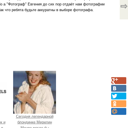
⇨
о а "Фотограф" Евгения до сих пор отдаёт нам фотографии
ак что ребята будьте аккуратны в выборе фотографа.
Сегодня легендарной
к и
блондинке Мерилин
 в
Монро могло бы