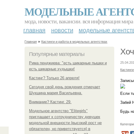
МОДЕЛЬНЫЕ АГЕНТ
мода, новости, вакансии. вся информация мира
главная
новости
модельные агентст
»
Главная
Кастинги и работа в модельных агентствах
Хоч
Популярные материалы
Рима пенджиева: "есть шикарные пышки и
25.04.20
есть шикарные худышки!
Кастинги
Кастинг? Только 26 апреля!
Записы
Сегодня свой день рождения отмечает
Шукшина мария Васильевна.
Если т
Внимание? Кастинг. 29.
Забей 
Модельное агентство "Elitegirls"
Будь н
приглашает к сотрудничеству девушек
модельной внешности (высокий рост не
Категори
обязателен, но приветствуется) в