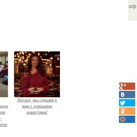
⇨
Друзья, мы спешим к
зное
вам с хорошими
ере
новостями!
-
mmer