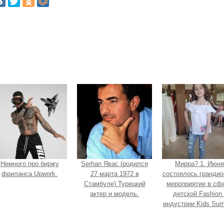
Немного про биржу
Serhan Явас (родился
Мирра? 1. Июня
фриланса Upwork.
27 марта 1972 в
состоялось грандио
Стамбуле) Турецкий
мероприятие в сф
актер и модель.
детской Fashion 
индустрии Kids Su
Show?