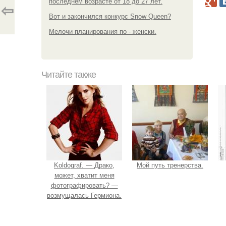
последнем возрасте от 18 до 27 лет.
⇦
Вот и закончился конкурс Snow Queen?
Мелочи планирования по - женски.
Читайте также
Koldograf. — Драко,
Мой путь тренерства.
может, хватит меня
фотографировать? —
возмущалась Гермиона.