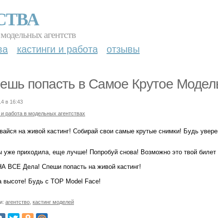
СТВА
 модельных агентств
ва
кастинги и работа
отзывы
ешь попасть в Самое Крутое Модель
14 в 16:43
 и работа в модельных агентствах
вайся на живой кастинг! Собирай свои самые крутые снимки! Будь уверен
ы уже приходила, еще лучше! Попробуй снова! Возможно это твой билет
НА ВСЕ Дела! Спеши попасть на живой кастинг!
а высоте! Будь с TOP Model Face!
и:
агентство
,
кастинг моделей