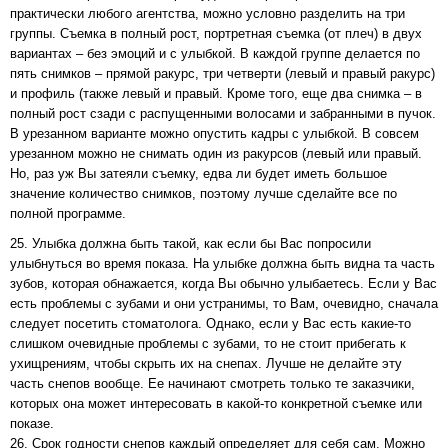
практически любого агентства, можно условно разделить на три
группы. Съемка в полный рост, портретная съемка (от плеч) в двух
вариантах – без эмоций и с улыбкой. В каждой группе делается по
пять снимков – прямой ракурс, три четверти (левый и правый ракурс)
и профиль (также левый и правый. Кроме того, еще два снимка – в
полный рост сзади с распущенными волосами и забранными в пучок.
В урезанном варианте можно опустить кадры с улыбкой. В совсем
урезанном можно не снимать один из ракурсов (левый или правый.
Но, раз уж Вы затеяли съемку, едва ли будет иметь большое
значение количество снимков, поэтому лучше сделайте все по
полной программе.
25. Улыбка должна быть такой, как если бы Вас попросили
улыбнуться во время показа. На улыбке должна быть видна та часть
зубов, которая обнажается, когда Вы обычно улыбаетесь. Если у Вас
есть проблемы с зубами и они устранимы, то Вам, очевидно, сначала
следует посетить стоматолога. Однако, если у Вас есть какие-то
слишком очевидные проблемы с зубами, то не стоит прибегать к
ухищрениям, чтобы скрыть их на снепах. Лучше не делайте эту
часть снепов вообще. Ее начинают смотреть только те заказчики,
которых она может интересовать в какой-то конкретной съемке или
показе.
26. Срок годности снепов каждый определяет для себя сам. Можно