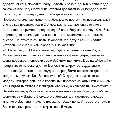
сделать снепы, походить пару недель 3 раза в день в Макдоналдс, и
заказчик Вас не узнает! А некоторым достаточно их переделывать
раз в год, если люди умеют себя держать в форме.
Профессиональные модели, работающие постоянно, переделывают
снепы, как правило, раз в 2-3 месяца, но делают они это уже в
агентстве, например перед поездкой на работу за границу. В любом
случае дата производства снепов – неотъемлемая часть самих
снепов. Не стоит указывать некорректную дату съемки. Лучше
устаревшие снепы, чем сюрпризы на кастинге.
27. Напоследок. Можно, конечно, сделать снепы и как-нибудь.
Можно дома на фоне простыни, можно на фоне двери, можно на
фоне деревьев, попросив свою бабушку щелкнуть Вас на айфон. Но
представьте на секунду, что Вы кастинг-директор модельного
агентства (или еще чего-нибудь) и перед Вами несколько десятков
модельных буков. Как Вы поступите? Отдадите предпочтение
модели, которая пришла с красивыми профессиональными снимками
или будете пытаться разглядеть неписаную красоту на "ай-фотках"?
Не забывайте, добросовестное отношение к своей будущей работе
формирует у Вашего будущего работодателя соответствующее
мнение о Вас, значительно повышает Вашу цену. А, вместе с тем, и
Ваши шансы пробиться в мир высокой моды.