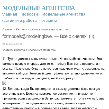
МОДЕЛЬНЫЕ АГЕНТСТВА
главная
новости
модельные агентства
кастинги и работа
отзывы
»
Главная
Кастинги и работа в модельных агентствах
formodels@modelinglove. — Всё о снепах. (II).
28.08.2014 в 01:20
Кастинги и работа в модельных агентствах
11. Туфли должны быть обязательно. Не снимайтесь босиком. Это
важно в первую очередь для того, чтобы у Вас была правильная
осанка. Правильно будут смотреться красивые туфли, закрытые, на
высоком каблуке. Телесный цвет туфель зрительно удлиняет ноги,
любые контрастирующие цвета, наоборот, режут.
12. Волосы, когда Вы приходите на съемку, должны быть прежде
всего чистыми. Если их нормальное состояние – прямые, то
прямыми, если вьющиеся и Вы их распрямляете, то тут уж на Ваше
усмотрение. С распущенными волосами делается один
единственный ракурс – в полный рост сзади, задача которого –