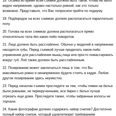
18. Осанка во время всей съемки должна быть такой, чтобы не было
видно напряжения, однако настолько ровной, как это только
возможно. Представьте, что Вас попросили пройти по подиуму.
19. Подбородок на всех снимках должен располагаться параллельно
полу.
20. Голова на всех снимках должна располагаться прямо
относительно тела без каких-либо поворотов.
21. Лицо должно быть расслаблено. Обычно у моделей в напряжении
находятся губы. Перед съемкой лучше проделать какое-либо
упражнение для расслабления мышц лица или просто помассировать
вокруг губ. Лоб также должен быть расслабленным.
22. Позирование может заключаться лишь в том, что Вы
максимально ровно и ненапряженно будете стоять в кадре. Любое
другое позирование здесь неуместно.
23. Перед началом съемки проследите за тем, чтобы лямки на белье
были ровными, не перекрученными, все бирки с белья лучше
отрезать еще дома. Проследите также, чтобы забранные волосы не
торчали.
24. Какие фотографии должен содержать набор снепов? Достаточно
полный набор снепов, который удовлетворит требованиям