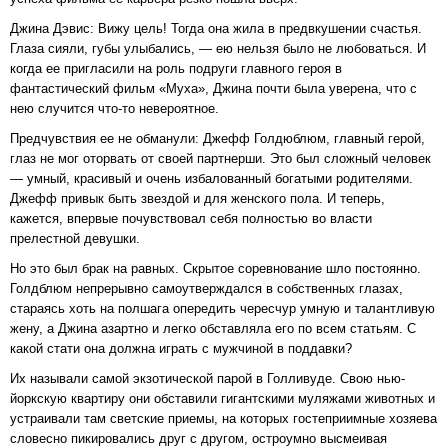
Джина Дэвис: Вижу цель! Тогда она жила в предвкушении счастья.
Глаза сияли, губы улыбались, — ею нельзя было не любоваться. И
когда ее пригласили на роль подруги главного героя в
фантастический фильм «Муха», Джина почти была уверена, что с
нею случится что-то невероятное.
Предчувствия ее не обманули: Джефф Голдюблюм, главный герой,
глаз не мог оторвать от своей партнерши. Это был сложный человек
— умный, красивый и очень избалованный богатыми родителями.
Джефф привык быть звездой и для женского пола. И теперь,
кажется, впервые почувствовал себя полностью во власти
прелестной девушки.
Но это был брак на равных. Скрытое соревнование шло постоянно.
Голдблюм непрерывно самоутверждался в собственных глазах,
стараясь хоть на полшага опередить чересчур умную и талантливую
жену, а Джина азартно и легко обставляла его по всем статьям. С
какой стати она должна играть с мужчиной в поддавки?
Их называли самой экзотической парой в Голливуде. Свою нью-
йоркскую квартиру они обставили гигантскими муляжами животных и
устраивали там светские приемы, на которых гостеприимные хозяева
словесно пикировались друг с другом, остроумно высмеивая