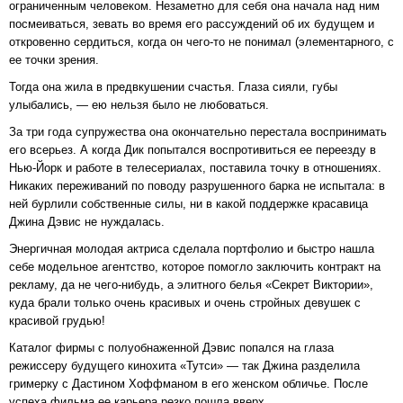
ограниченным человеком. Незаметно для себя она начала над ним
посмеиваться, зевать во время его рассуждений об их будущем и
откровенно сердиться, когда он чего-то не понимал (элементарного, с
ее точки зрения.
Тогда она жила в предвкушении счастья. Глаза сияли, губы
улыбались, — ею нельзя было не любоваться.
За три года супружества она окончательно перестала воспринимать
его всерьез. А когда Дик попытался воспротивиться ее переезду в
Нью-Йорк и работе в телесериалах, поставила точку в отношениях.
Никаких переживаний по поводу разрушенного барка не испытала: в
ней бурлили собственные силы, ни в какой поддержке красавица
Джина Дэвис не нуждалась.
Энергичная молодая актриса сделала портфолио и быстро нашла
себе модельное агентство, которое помогло заключить контракт на
рекламу, да не чего-нибудь, а элитного белья «Секрет Виктории»,
куда брали только очень красивых и очень стройных девушек с
красивой грудью!
Каталог фирмы с полуобнаженной Дэвис попался на глаза
режиссеру будущего кинохита «Тутси» — так Джина разделила
гримерку с Дастином Хоффманом в его женском обличье. После
успеха фильма ее карьера резко пошла вверх.