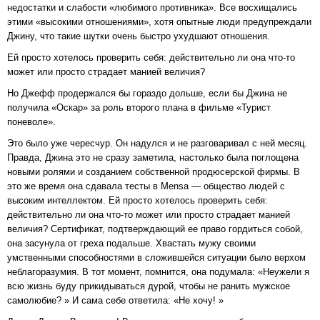
недостатки и слабости «любимого противника». Все восхищались
этими «высокими отношениями», хотя опытные люди предупреждали
Джину, что такие шутки очень быстро ухудшают отношения.
Ей просто хотелось проверить себя: действительно ли она что-то
может или просто страдает манией величия?
Но Джефф продержался бы гораздо дольше, если бы Джина не
получила «Оскар» за роль второго плана в фильме «Турист
поневоле».
Это было уже чересчур. Он надулся и не разговаривал с ней месяц.
Правда, Джина это не сразу заметила, настолько была поглощена
новыми ролями и созданием собственной продюсерской фирмы. В
это же время она сдавала тесты в Mensa — общество людей с
высоким интеллектом. Ей просто хотелось проверить себя:
действительно ли она что-то может или просто страдает манией
величия? Сертификат, подтверждающий ее право гордиться собой,
она засунула от греха подальше. Хвастать мужу своими
умственными способностями в сложившейся ситуации было верхом
неблагоразумия. В тот момент, помнится, она подумала: «Неужели я
всю жизнь буду прикидываться дурой, чтобы не ранить мужское
самолюбие? » И сама себе ответила: «Не хочу! »