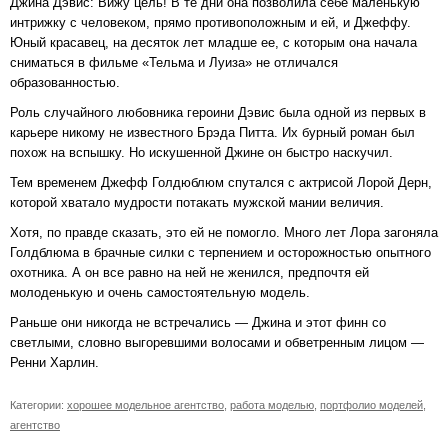
Джина Дэвис: Вижу цель! В те дни она позволила себе маленькую
интрижку с человеком, прямо противоположным и ей, и Джеффу.
Юный красавец, на десяток лет младше ее, с которым она начала
сниматься в фильме «Тельма и Луиза» не отличался
образованностью.
Роль случайного любовника героини Дэвис была одной из первых в
карьере никому не известного Брэда Питта. Их бурный роман был
похож на вспышку. Но искушенной Джине он быстро наскучил.
Тем временем Джефф Голдюблюм спутался с актрисой Лорой Дерн,
которой хватало мудрости потакать мужской мании величия.
Хотя, по правде сказать, это ей не помогло. Много лет Лора загоняла
Голдблюма в брачные силки с терпением и осторожностью опытного
охотника. А он все равно на ней не женился, предпочтя ей
молоденькую и очень самостоятельную модель.
Раньше они никогда не встречались — Джина и этот финн со
светлыми, словно выгоревшими волосами и обветренным лицом —
Ренни Харлин.
Категории:
хорошее модельное агентство
,
работа моделью
,
портфолио моделей
,
агентство