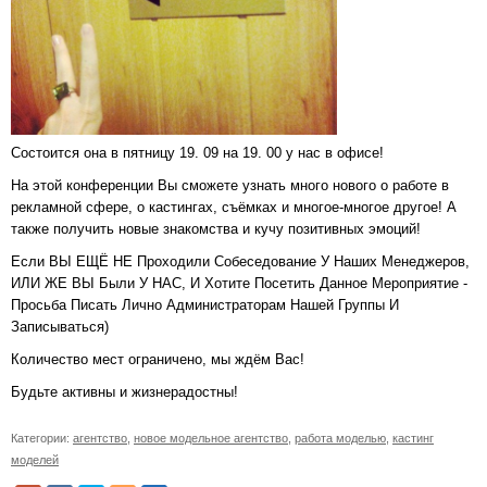
Состоится она в пятницу 19. 09 на 19. 00 у нас в офисе!
На этой конференции Вы сможете узнать много нового о работе в
рекламной сфере, о кастингах, съёмках и многое-многое другое! А
также получить новые знакомства и кучу позитивных эмоций!
Если ВЫ ЕЩЁ НЕ Проходили Собеседование У Наших Менеджеров,
ИЛИ ЖЕ ВЫ Были У НАС, И Хотите Посетить Данное Мероприятие -
Просьба Писать Лично Администраторам Нашей Группы И
Записываться)
Количество мест ограничено, мы ждём Вас!
Будьте активны и жизнерадостны!
Категории:
агентство
,
новое модельное агентство
,
работа моделью
,
кастинг
моделей