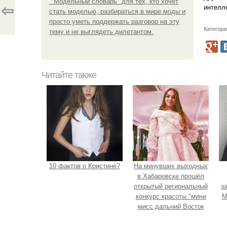
" Модельный словарь" для тех, кто хочет
⇦
интелл
стать моделью, разбираться в мире моды и
просто уметь поддержать разговор на эту
Категори
тему и не выглядеть дилетантом.
Читайте также
10 фактов о Кристине?
На минувших выходных
в Хабаровске прошёл
открытый региональный
з
конкурс красоты "мини
М
мисс дальний Восток
2019".