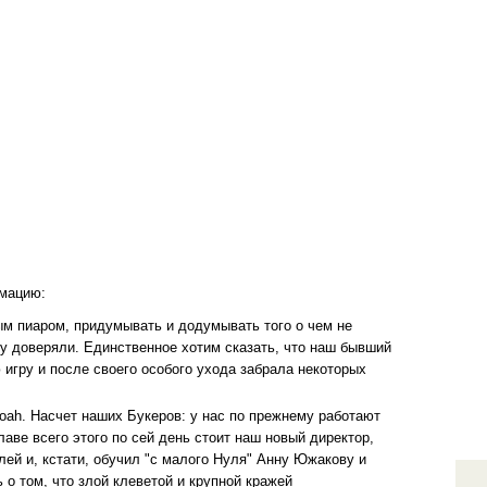
рмацию:
м пиаром, придумывать и додумывать того о чем не
му доверяли. Единственное хотим сказать, что наш бывший
игру и после своего особого ухода забрала некоторых
 Noah. Насчет наших Букеров: у нас по прежнему работают
аве всего этого по сей день стоит наш новый директор,
лей и, кстати, обучил "с малого Нуля" Анну Южакову и
о том, что злой клеветой и крупной кражей