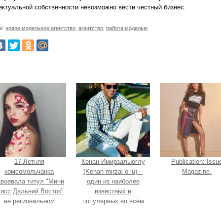
ектуальной собственности невозможно вести честный бизнес.
и:
новое модельное агентство
,
агентство
,
работа моделью
17-Летняя
Кенан Имирзалыоглу
Publication: Issu
комсомольчанка
(Kenan mirzal o lu) –
Magazine.
авоевала титул "Мини
один из наиболее
исс Дальний Восток"
известных и
на региональном
популярных во всём
конкурсе красоты.
мире турецких актёров.