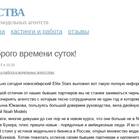
СТВА
 модельных агентств
ва
кастинги и работа
отзывы
рого времени суток!
15 в 15:20
 и работа в модельных агентствах
ьно сегодня новосибирский Elite Stars выложил вот такую полную инфо
шой отличии от наших бывших партнеров мы не станем заниматься черны
очернять агентство с которым тесно сотрудничали не один год и которо
Анна Южакова, пользуясь большой доверием руководства, вела двойную 
й Noah Models
тати, многие девушки до сих пор не в новом курсе, что они больше не в
е Букера, плюс пришли новые - порядочные и амбициозные люди. И во гл
й стоял у истоков модельного бизнеса в России, открыл множество моде
 Букеров. Хотим пожелать успехов своим бывшим партнерам и напомнить 