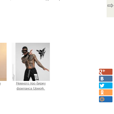
⇨
e
Немного про биржу
фриланса Upwork.