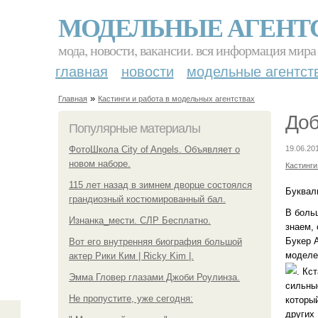
МОДЕЛЬНЫЕ АГЕНТ
мода, новости, вакансии. вся информация мира
главная
новости
модельные агентст
»
Главная
Кастинги и работа в модельных агентствах
Доб
Популярные материалы
ФотоШкола City of Angels. Объявляет о
19.06.20
новом наборе.
Кастинги
115 лет назад в зимнем дворце состоялся
Буквал
грандиозный костюмированный бал.
В боль
Изнанка_мести. СЛР Бесплатно.
знаем, 
Букер 
Вот его внутренняя биография большой
моделе
актер Рики Ким | Ricky Kim |.
. Кс
Эмма Гловер глазами Джоби Роулинза.
сильны
Не пропустите, уже сегодня:
которы
других