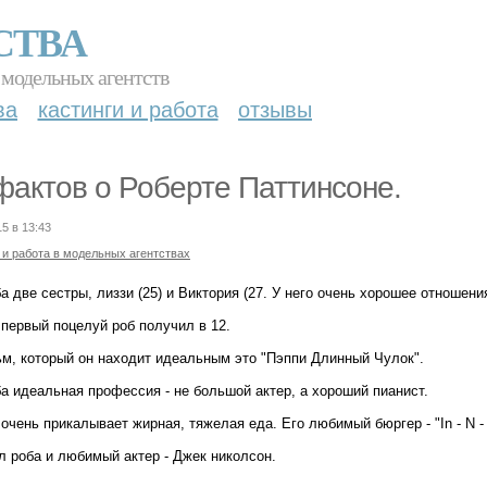
СТВА
 модельных агентств
ва
кастинги и работа
отзывы
фактов о Роберте Паттинсоне.
15 в 13:43
 и работа в модельных агентствах
ба две сестры, лиззи (25) и Виктория (27. У него очень хорошее отношени
 первый поцелуй роб получил в 12.
ьм, который он находит идеальным это "Пэппи Длинный Чулок".
ба идеальная профессия - не большой актер, а хороший пианист.
 очень прикалывает жирная, тяжелая еда. Его любимый бюргер - "In - N - 
л роба и любимый актер - Джек николсон.