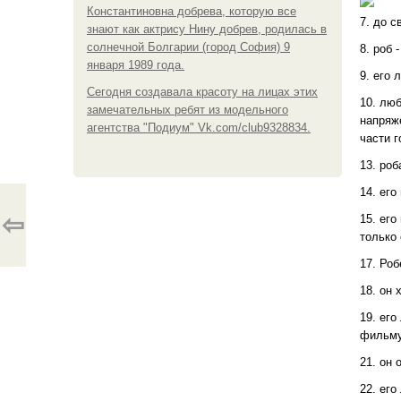
Константиновна добрева, которую все
7. до с
знают как актрису Нину добрев, родилась в
солнечной Болгарии (город София) 9
8. роб 
января 1989 года.
9. его 
Сегодня создавала красоту на лицах этих
10. люб
замечательных ребят из модельного
напряже
агентства "Подиум" Vk.com/club9328834.
части 
13. роб
14. его
⇦
15. его
только
17. Роб
18. он 
19. ег
фильму
21. он 
22. его