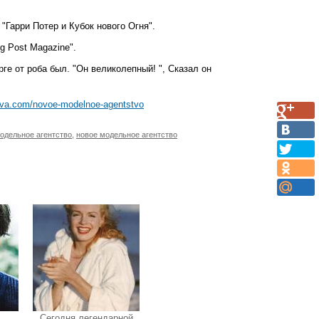
"Гарри Потер и Кубок нового Огня".
g Post Magazine".
е от роба был. "Он великолепный! ", Сказал он
tva.com/novoe-modelnoe-agentstvo
одельное агентство
,
новое модельное агентство
Сегодня легендарной