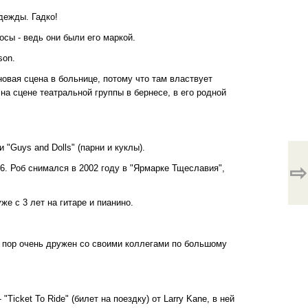
дежды. Гадко!
лосы - ведь они были его маркой.
son.
новая сцена в больнице, потому что там властвует
на сцене театральной группы в бернесе, в его родной
 "Guys and Dolls" (парни и куклы).
⇨
16. Роб снимался в 2002 году в "Ярмарке Тщеславия",
е с 3 лет на гитаре и пианино.
их пор очень дружен со своими коллегами по большому
Ticket To Ride" (билет на поездку) от Larry Kane, в ней