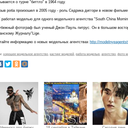
ывается о турне "биттлз" в 1964 году.
рыв роба произошел в 2005 году - роль Седрика диггори в новом фильме 
7 работал моделью для одного модельного агентства "South China Mornin
рубежный фотограф был ученый Джон Пауль питрус. Он в большом восторг
анскому Журналу"Lige.
тайте информацию о новых модельных агентствах
http://modelnyeagents
и:
хорошее модельное агентство
,
кастинг моделей
,
работа моделью
,
агентство
,
фото м
Немного про биржу
18 сентября в Тайване
Сегодня день