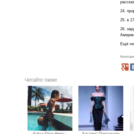
рассказ
24. про
25. в 1
26. за
Америк
Ещё чи
Категори
Читайте также
Katya Elise Henry -
Кастинг! Приглашаю