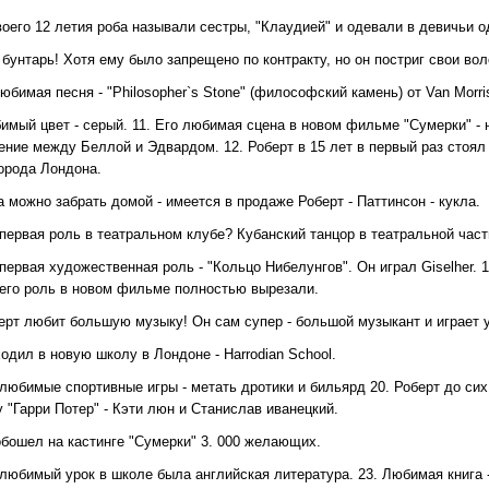
воего 12 летия роба называли сестры, "Клаудией" и одевали в девичьи о
- бунтарь! Хотя ему было запрещено по контракту, но он постриг свои во
любимая песня - "Philosopher`s Stone" (философский камень) от Van Morri
имый цвет - серый. 11. Его любимая сцена в новом фильме "Сумерки" - 
ние между Беллой и Эдвардом. 12. Роберт в 15 лет в первый раз стоял 
города Лондона.
а можно забрать домой - имеется в продаже Роберт - Паттинсон - кукла.
 первая роль в театральном клубе? Кубанский танцор в театральной части
 первая художественная роль - "Кольцо Нибелунгов". Он играл Giselher. 
 его роль в новом фильме полностью вырезали.
ерт любит большую музыку! Он сам супер - большой музыкант и играет уж
ходил в новую школу в Лондоне - Harrodian School.
о любимые спортивные игры - метать дротики и бильярд 20. Роберт до с
 "Гарри Потер" - Кэти люн и Станислав иванецкий.
обошел на кастинге "Сумерки" 3. 000 желающих.
 любимый урок в школе была английская литература. 23. Любимая книга - "