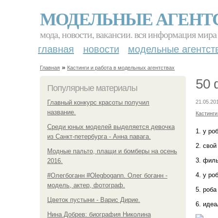
МОДЕЛЬНЫЕ АГЕНТ
мода, новости, вакансии. вся информация мира
главная
новости
модельные агентст
»
Главная
Кастинги и работа в модельных агентствах
50 
Популярные материалы
Главный конкурс красоты получил
21.05.20
название.
Кастинги
Среди юных моделей выделяется девочка
1. у ро
из Санкт-петербурга - Анна павага.
2. свой
Модные пальто, плащи и бомберы на осень
3. фил
2016.
4. у ро
#Олегбоганн #Olegbogann. Олег боганн -
модель, актер, фотограф.
5. роба
Цветок пустыни - Варис Дирие.
6. идеа
Нина Добрев: биография Николина