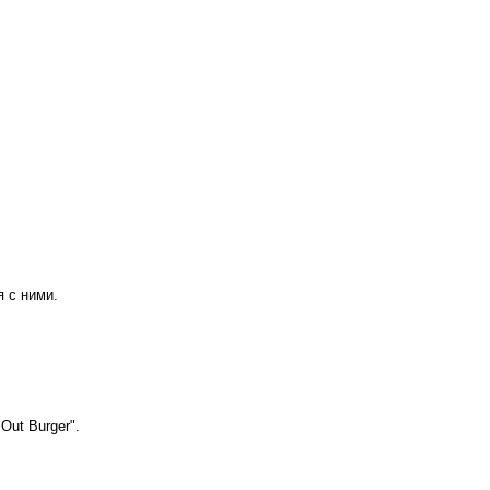
я с ними.
Out Burger".