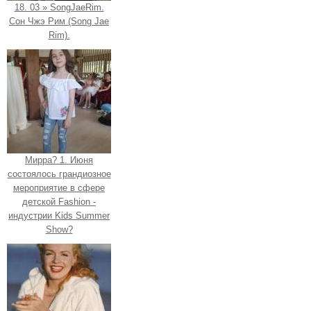
18. 03 » SongJaeRim.
Сон Чжэ Рим (Song Jae
Rim).
Мирра? 1. Июня
состоялось грандиозное
мероприятие в сфере
детской Fashion -
индустрии Kids Summer
Show?