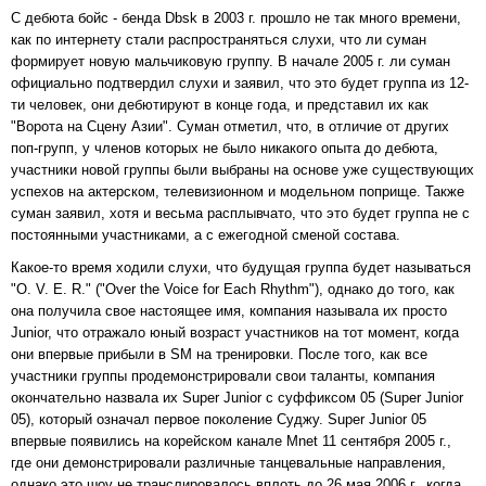
С дебюта бойс - бенда Dbsk в 2003 г. прошло не так много времени,
как по интернету стали распространяться слухи, что ли суман
формирует новую мальчиковую группу. В начале 2005 г. ли суман
официально подтвердил слухи и заявил, что это будет группа из 12-
ти человек, они дебютируют в конце года, и представил их как
"Ворота на Сцену Азии". Суман отметил, что, в отличие от других
поп-групп, у членов которых не было никакого опыта до дебюта,
участники новой группы были выбраны на основе уже существующих
успехов на актерском, телевизионном и модельном поприще. Также
суман заявил, хотя и весьма расплывчато, что это будет группа не с
постоянными участниками, а с ежегодной сменой состава.
Какое-то время ходили слухи, что будущая группа будет называться
"O. V. E. R." ("Over the Voice for Each Rhythm"), однако до того, как
она получила свое настоящее имя, компания называла их просто
Junior, что отражало юный возраст участников на тот момент, когда
они впервые прибыли в SM на тренировки. После того, как все
участники группы продемонстрировали свои таланты, компания
окончательно назвала их Super Junior с суффиксом 05 (Super Junior
05), который означал первое поколение Суджу. Super Junior 05
впервые появились на корейском канале Mnet 11 сентября 2005 г.,
где они демонстрировали различные танцевальные направления,
однако это шоу не транслировалось вплоть до 26 мая 2006 г., когда