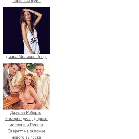
"Майский жук".
Диана Мелисон. (eng.
Джулия Робертс,
Кэмерон диаз, Дермот
малруни и Руперт
Эверетт на обложке
нового выпуска