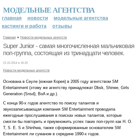
МОДЕЛЬНЫЕ АГЕНТСТВА
главная
новости
модельные агентства
кастинги и работа
отзывы
»
Главная
Новости модельных агентств
Super Junior - самая многочисленная мальчиковая
поп-группа, состоящая из тринадцати человек.
15.10.2014 в 16:20
Новости модельных агентств
Основана в Сеуле (южная Корея) в 2005 году агентством SM
Entertainment (этому же агентству принадлежат Dbsk, Shinee, Girls
Generation (Snsd), BoA и др.).
С конца 90-х годов агентство по поиску талантов и
звукозаписывающая компания SM Entertainment проводила
ежегодные прослушивания в поисках новых талантов, которые
смогли бы повторить и приумножить успех таких поп-групп как H. O.
T, S. E. S и Shinhwa, также сформированные основателем SM
Entertainment ли суманом в середине 1990-х годов.