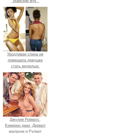
"Майский жук".
Уродливая спина не
помешала девушке
стать моделью.
Джулия Робертс,
Кэмерон диаз, Дермот
малруни и Руперт