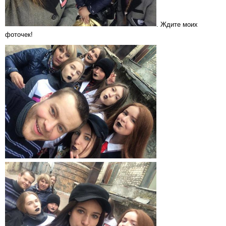
. Ждите моих
фоточек!