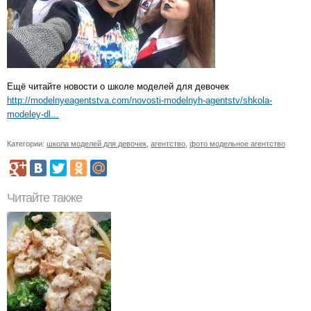
Ещё читайте новости о школе моделей для девочек
http://modelnyeagentstva.com/novosti-modelnyh-agentstv/shkola-
modeley-dl...
Категории:
школа моделей для девочек
,
агентство
,
фото модельное агентство
Читайте также