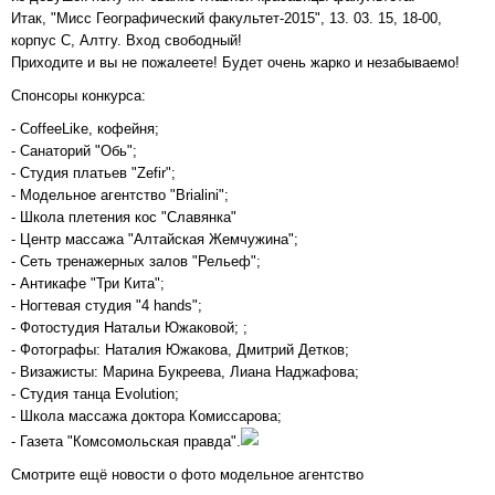
Итак, "Мисс Географический факультет-2015", 13. 03. 15, 18-00,
корпус С, Алтгу. Вход свободный!
Приходите и вы не пожалеете! Будет очень жарко и незабываемо!
Спонсоры конкурса:
- CoffeeLike, кофейня;
- Санаторий "Обь";
- Студия платьев "Zefir";
- Модельное агентство "Brialini";
- Школа плетения кос "Славянка"
- Центр массажа "Алтайская Жемчужина";
- Сеть тренажерных залов "Рельеф";
- Антикафе "Три Кита";
- Ногтевая студия "4 hands";
- Фотостудия Натальи Южаковой; ;
- Фотографы: Наталия Южакова, Дмитрий Детков;
- Визажисты: Марина Букреева, Лиана Наджафова;
- Студия танца Evolution;
- Школа массажа доктора Комиссарова;
- Газета "Комсомольская правда".
Смотрите ещё новости о фото модельное агентство