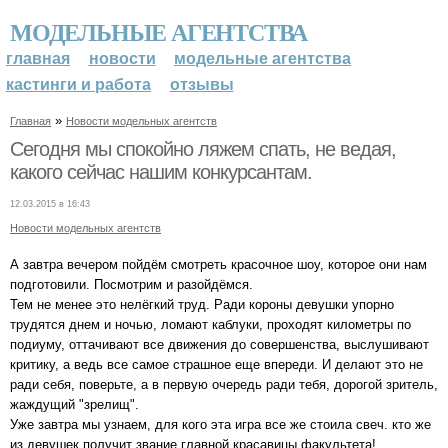
МОДЕЛЬНЫЕ АГЕНТСТВА
главная
новости
модельные агентства
кастинги и работа
отзывы
»
Главная
Новости модельных агентств
Сегодня мы спокойно ляжем спать, не ведая,
какого сейчас нашим конкурсантам.
12.03.2015 в 16:43
Новости модельных агентств
А завтра вечером пойдём смотреть красочное шоу, которое они нам
подготовили. Посмотрим и разойдёмся.
Тем не менее это нелёгкий труд. Ради короны девушки упорно
трудятся днем и ночью, ломают каблуки, проходят километры по
подиуму, оттачивают все движения до совершенства, выслушивают
критику, а ведь все самое страшное еще впереди. И делают это не
ради себя, поверьте, а в первую очередь ради тебя, дорогой зритель,
жаждущий "зрелищ".
Уже завтра мы узнаем, для кого эта игра все же стоила свеч. кто же
из девушек получит звание главной красавицы факультета!