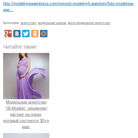
http://modelnyeagentstva.com/novosti-modelnyh-agentstv/foto-modelnoe-
age...
Категории:
агентство
,
модельная школа
,
фото модельное агентство
Читайте также
Модельное агентство
"IB-Models" объявляет
кастинг на показ,
который состоится 30-го
мая.