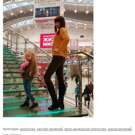
Категории:
агентство
,
кастинг моделей
,
фото модельное агентство
,
школа моделей
для девочек